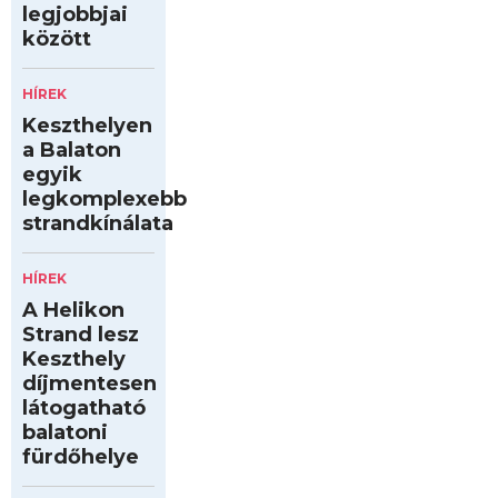
legjobbjai
között
HÍREK
Keszthelyen
a Balaton
egyik
legkomplexebb
strandkínálata
HÍREK
A Helikon
Strand lesz
Keszthely
díjmentesen
látogatható
balatoni
fürdőhelye