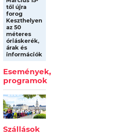
Március 15-
től újra
forog
Keszthelyen
az 50
méteres
óriáskerék,
árak és
információk
Intersport
Keszthelyi
Események,
Kilóméterek
2026
programok
2026.
augusztus 22
– 23.
Balaton-part
Szállások