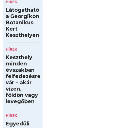
HÍREK
Látogatható
a Georgikon
Botanikus
Kert
Keszthelyen
HÍREK
Keszthely
minden
évszakban
felfedezésre
vár – akár
vízen,
földön vagy
levegőben
HÍREK
Egyedüli