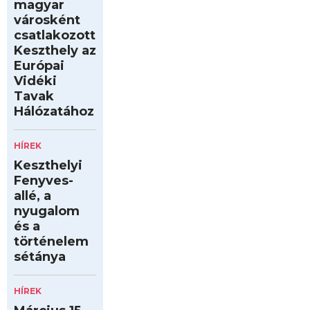
magyar
városként
csatlakozott
Keszthely az
Európai
Vidéki
Tavak
Hálózatához
HÍREK
Keszthelyi
Fenyves-
allé, a
nyugalom
és a
történelem
sétánya
HÍREK