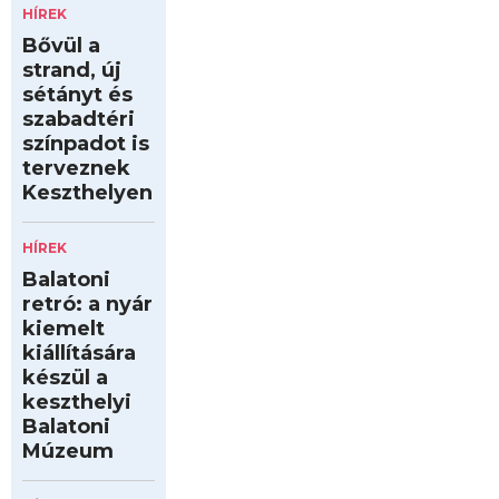
HÍREK
Bővül a
strand, új
sétányt és
szabadtéri
színpadot is
terveznek
Keszthelyen
HÍREK
Balatoni
retró: a nyár
kiemelt
kiállítására
készül a
keszthelyi
Balatoni
Múzeum