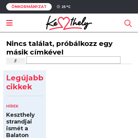
ÖNKORMÁNYZAT
25 °
C
Nincs találat, próbálkozz egy
másik címkével
Legújabb
cikkek
HÍREK
Keszthely
strandjai
ismét a
Balaton