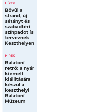
HÍREK
Bővül a
strand, új
sétányt és
szabadtéri
színpadot is
terveznek
Keszthelyen
HÍREK
Balatoni
retró: a nyár
kiemelt
kiállítására
készül a
keszthelyi
Balatoni
Múzeum