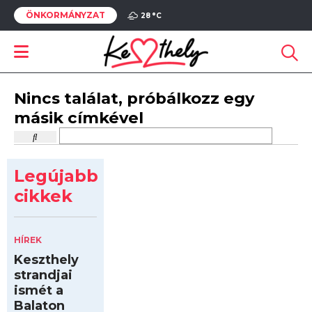
ÖNKORMÁNYZAT
28 °
C
Nincs találat, próbálkozz egy
másik címkével
Legújabb
cikkek
HÍREK
Keszthely
strandjai
ismét a
Balaton