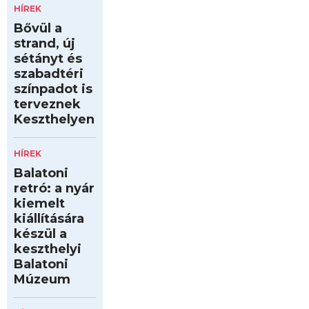
HÍREK
Bővül a
strand, új
sétányt és
szabadtéri
színpadot is
terveznek
Keszthelyen
HÍREK
Balatoni
retró: a nyár
kiemelt
kiállítására
készül a
keszthelyi
Balatoni
Múzeum