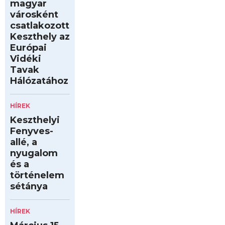
magyar
városként
csatlakozott
Keszthely az
Európai
Vidéki
Tavak
Hálózatához
HÍREK
Keszthelyi
Fenyves-
allé, a
nyugalom
és a
történelem
sétánya
HÍREK