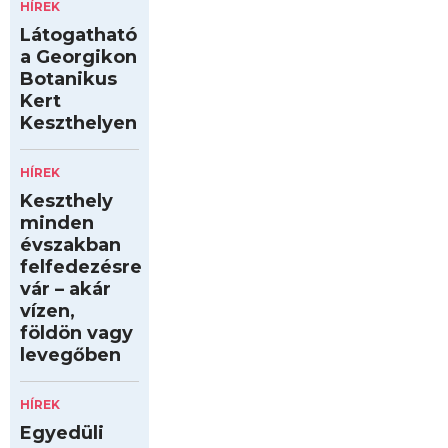
HÍREK
Látogatható
a Georgikon
Botanikus
Kert
Keszthelyen
HÍREK
Keszthely
minden
évszakban
felfedezésre
vár – akár
vízen,
földön vagy
levegőben
HÍREK
Egyedüli