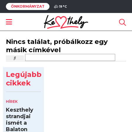
ÖNKORMÁNYZAT
19 °
C
Nincs találat, próbálkozz egy
másik címkével
Legújabb
cikkek
HÍREK
Keszthely
strandjai
ismét a
Balaton