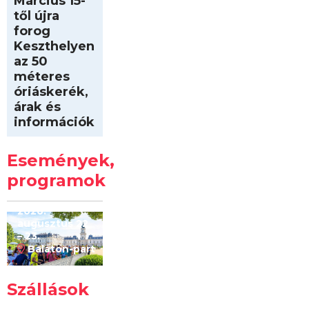
Március 15-
től újra
forog
Keszthelyen
az 50
méteres
óriáskerék,
árak és
információk
Intersport
Keszthelyi
Események,
Kilóméterek
2026
programok
2026.
augusztus 22
– 23.
Balaton-part
Szállások