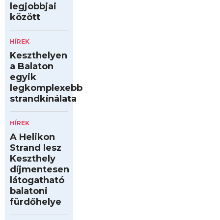
legjobbjai
között
HÍREK
Keszthelyen
a Balaton
egyik
legkomplexebb
strandkínálata
HÍREK
A Helikon
Strand lesz
Keszthely
díjmentesen
látogatható
balatoni
fürdőhelye