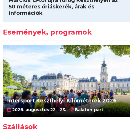
Március 15-től újra forog Keszthelyen az
50 méteres óriáskerék, árak és
információk
Események, programok
Intersport Keszthelyi Kilóméterek 2026
2026. augusztus 22 – 23.
Balaton-part
Szállások