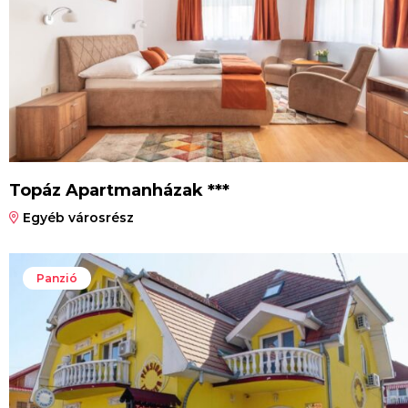
Topáz Apartmanházak ***
Egyéb városrész
Panzió