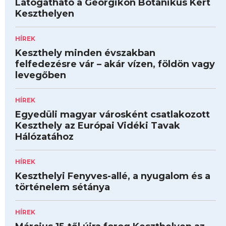
Látogatható a Georgikon Botanikus Kert
Keszthelyen
HÍREK
Keszthely minden évszakban
felfedezésre vár – akár vízen, földön vagy
levegőben
HÍREK
Egyedüli magyar városként csatlakozott
Keszthely az Európai Vidéki Tavak
Hálózatához
HÍREK
Keszthelyi Fenyves-allé, a nyugalom és a
történelem sétánya
HÍREK