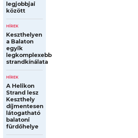
legjobbjai
között
HÍREK
Keszthelyen
a Balaton
egyik
legkomplexebb
strandkínálata
HÍREK
A Helikon
Strand lesz
Keszthely
díjmentesen
látogatható
balatoni
fürdőhelye