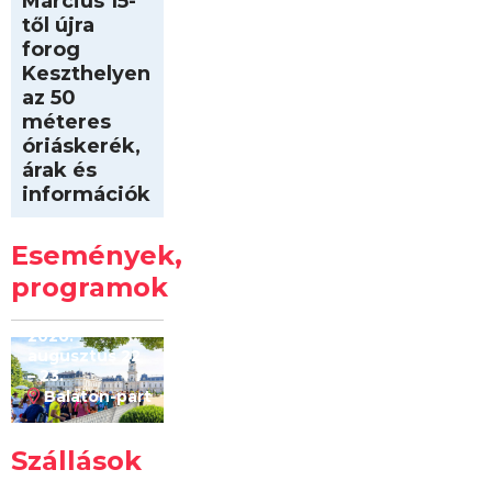
Március 15-
től újra
forog
Keszthelyen
az 50
méteres
óriáskerék,
árak és
információk
Intersport
Keszthelyi
Események,
Kilóméterek
2026
programok
2026.
augusztus 22
– 23.
Balaton-part
Szállások