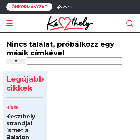
ÖNKORMÁNYZAT
25 °
C
Nincs találat, próbálkozz egy
másik címkével
Legújabb
cikkek
HÍREK
Keszthely
strandjai
ismét a
Balaton