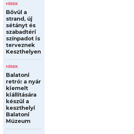
HÍREK
Bővül a
strand, új
sétányt és
szabadtéri
színpadot is
terveznek
Keszthelyen
HÍREK
Balatoni
retró: a nyár
kiemelt
kiállítására
készül a
keszthelyi
Balatoni
Múzeum