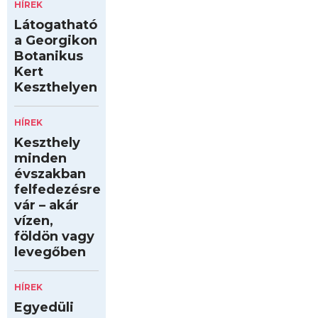
HÍREK
Látogatható
a Georgikon
Botanikus
Kert
Keszthelyen
HÍREK
Keszthely
minden
évszakban
felfedezésre
vár – akár
vízen,
földön vagy
levegőben
HÍREK
Egyedüli