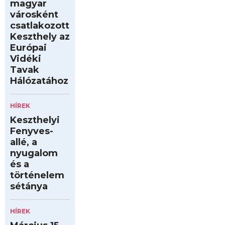
magyar
városként
csatlakozott
Keszthely az
Európai
Vidéki
Tavak
Hálózatához
HÍREK
Keszthelyi
Fenyves-
allé, a
nyugalom
és a
történelem
sétánya
HÍREK