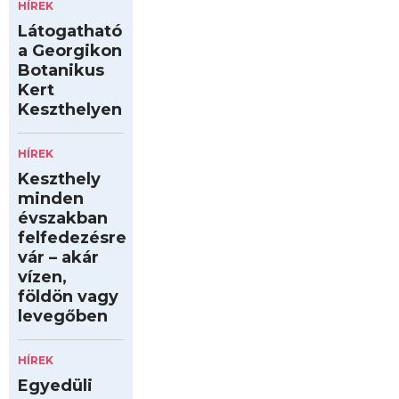
HÍREK
Látogatható
a Georgikon
Botanikus
Kert
Keszthelyen
HÍREK
Keszthely
minden
évszakban
felfedezésre
vár – akár
vízen,
földön vagy
levegőben
HÍREK
Egyedüli