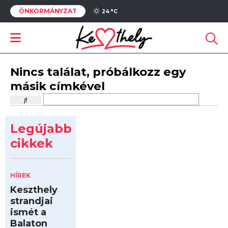
ÖNKORMÁNYZAT
24 °
C
Nincs találat, próbálkozz egy
másik címkével
Legújabb
cikkek
HÍREK
Keszthely
strandjai
ismét a
Balaton