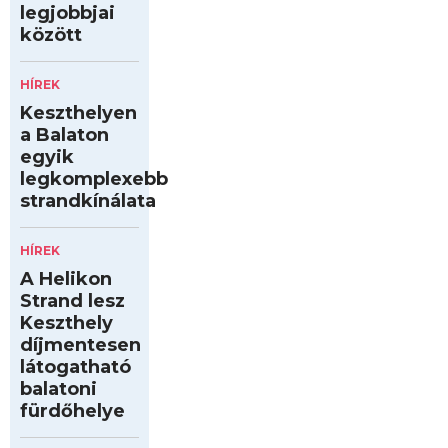
legjobbjai
között
HÍREK
Keszthelyen
a Balaton
egyik
legkomplexebb
strandkínálata
HÍREK
A Helikon
Strand lesz
Keszthely
díjmentesen
látogatható
balatoni
fürdőhelye