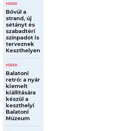
HÍREK
Bővül a
strand, új
sétányt és
szabadtéri
színpadot is
terveznek
Keszthelyen
HÍREK
Balatoni
retró: a nyár
kiemelt
kiállítására
készül a
keszthelyi
Balatoni
Múzeum