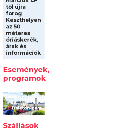
Március 15-
től újra
forog
Keszthelyen
az 50
méteres
óriáskerék,
árak és
információk
Intersport
Keszthelyi
Események,
Kilóméterek
2026
programok
2026.
augusztus 22
– 23.
Balaton-part
Szállások