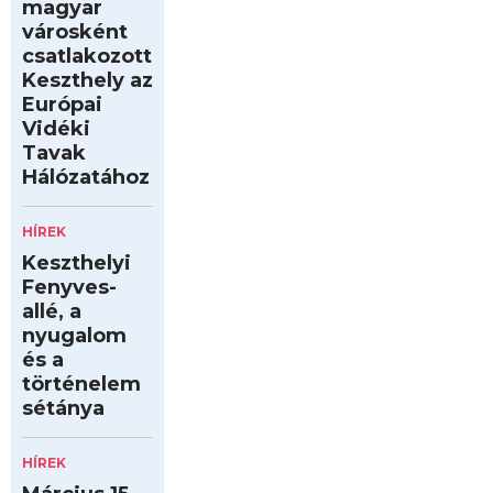
magyar
városként
csatlakozott
Keszthely az
Európai
Vidéki
Tavak
Hálózatához
HÍREK
Keszthelyi
Fenyves-
allé, a
nyugalom
és a
történelem
sétánya
HÍREK