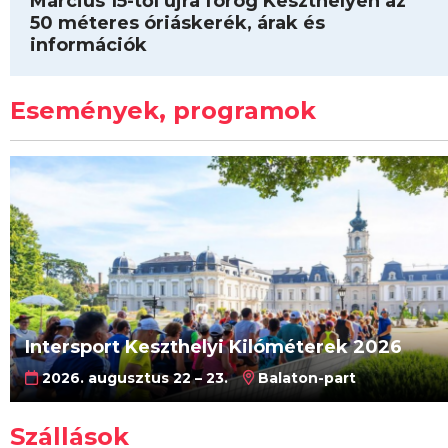
Március 15-től újra forog Keszthelyen az
50 méteres óriáskerék, árak és
információk
Események, programok
Intersport Keszthelyi Kilóméterek 2026
2026. augusztus 22 – 23.
Balaton-part
Szállások