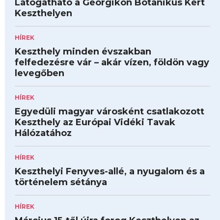
Látogatható a Georgikon Botanikus Kert
Keszthelyen
HÍREK
Keszthely minden évszakban
felfedezésre vár – akár vízen, földön vagy
levegőben
HÍREK
Egyedüli magyar városként csatlakozott
Keszthely az Európai Vidéki Tavak
Hálózatához
HÍREK
Keszthelyi Fenyves-allé, a nyugalom és a
történelem sétánya
HÍREK