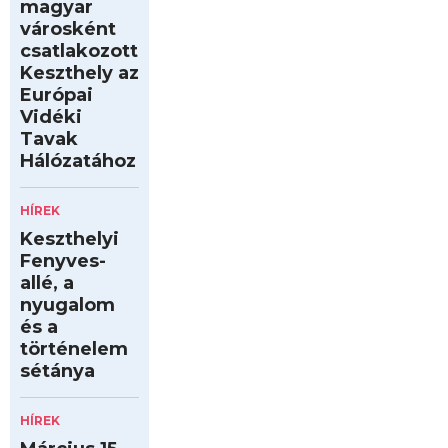
magyar
városként
csatlakozott
Keszthely az
Európai
Vidéki
Tavak
Hálózatához
HÍREK
Keszthelyi
Fenyves-
allé, a
nyugalom
és a
történelem
sétánya
HÍREK