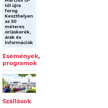
Március 15-
től újra
forog
Keszthelyen
az 50
méteres
óriáskerék,
árak és
információk
Intersport
Keszthelyi
Események,
Kilóméterek
2026
programok
2026.
augusztus 22
– 23.
Balaton-part
Szállások