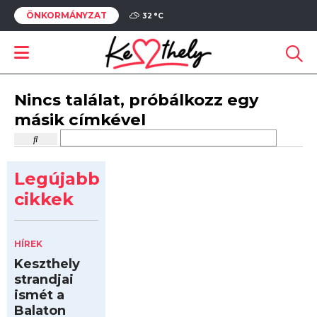
ÖNKORMÁNYZAT
32 °
C
Nincs találat, próbálkozz egy
másik címkével
Legújabb
cikkek
HÍREK
Keszthely
strandjai
ismét a
Balaton