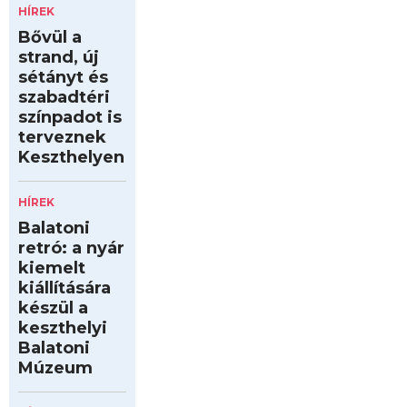
HÍREK
Bővül a
strand, új
sétányt és
szabadtéri
színpadot is
terveznek
Keszthelyen
HÍREK
Balatoni
retró: a nyár
kiemelt
kiállítására
készül a
keszthelyi
Balatoni
Múzeum