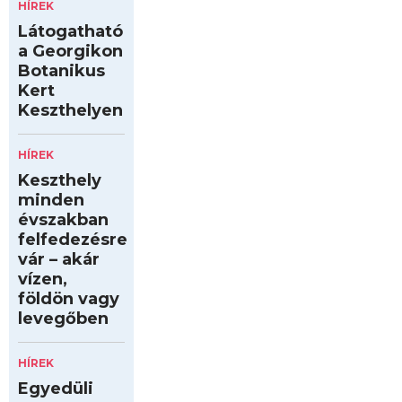
HÍREK
Látogatható
a Georgikon
Botanikus
Kert
Keszthelyen
HÍREK
Keszthely
minden
évszakban
felfedezésre
vár – akár
vízen,
földön vagy
levegőben
HÍREK
Egyedüli