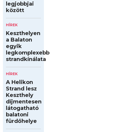
legjobbjai
között
HÍREK
Keszthelyen
a Balaton
egyik
legkomplexebb
strandkínálata
HÍREK
A Helikon
Strand lesz
Keszthely
díjmentesen
látogatható
balatoni
fürdőhelye