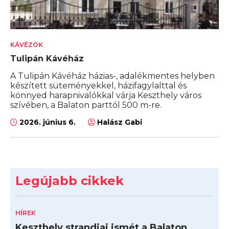
KÁVÉZÓK
Tulipán Kávéház
A Tulipán Kávéház házias-, adalékmentes helyben
készített süteményekkel, házifagylalttal és
könnyed harapnivalókkal várja Keszthely város
szívében, a Balaton parttól 500 m-re.
2026. június 6.
Halász Gabi
Legújabb cikkek
HÍREK
Keszthely strandjai ismét a Balaton