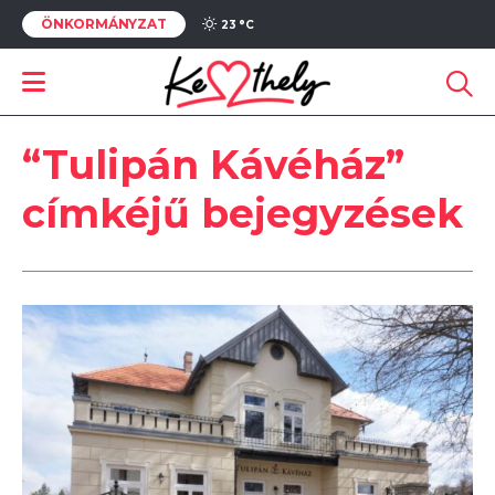
ÖNKORMÁNYZAT
23 °
C
“Tulipán Kávéház”
címkéjű bejegyzések