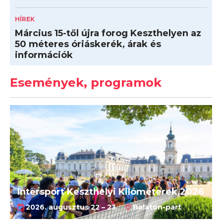
HÍREK
Március 15-től újra forog Keszthelyen az
50 méteres óriáskerék, árak és
információk
Események, programok
Intersport Keszthelyi Kilóméterek 2026
2026. augusztus 22 – 23.
Balaton-part