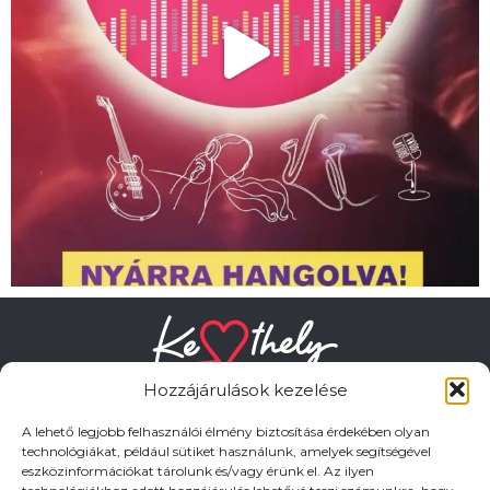
Hozzájárulások kezelése
A lehető legjobb felhasználói élmény biztosítása érdekében olyan
technológiákat, például sütiket használunk, amelyek segítségével
eszközinformációkat tárolunk és/vagy érünk el. Az ilyen
HASZNOS LINKEK