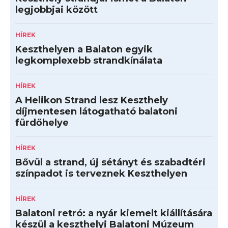
legjobbjai között
HÍREK
Keszthelyen a Balaton egyik
legkomplexebb strandkínálata
HÍREK
A Helikon Strand lesz Keszthely
díjmentesen látogatható balatoni
fürdőhelye
HÍREK
Bővül a strand, új sétányt és szabadtéri
színpadot is terveznek Keszthelyen
HÍREK
Balatoni retró: a nyár kiemelt kiállítására
készül a keszthelyi Balatoni Múzeum