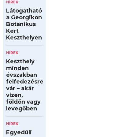
HÍREK
Látogatható
a Georgikon
Botanikus
Kert
Keszthelyen
HÍREK
Keszthely
minden
évszakban
felfedezésre
vár – akár
vízen,
földön vagy
levegőben
HÍREK
Egyedüli