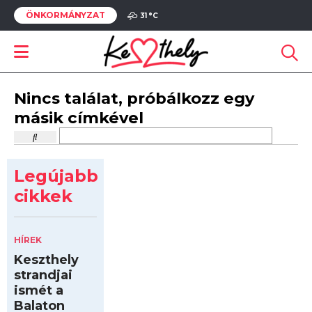
ÖNKORMÁNYZAT
31 °
C
Nincs találat, próbálkozz egy
másik címkével
Legújabb
cikkek
HÍREK
Keszthely
strandjai
ismét a
Balaton