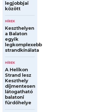
legjobbjai
között
HÍREK
Keszthelyen
a Balaton
egyik
legkomplexebb
strandkínálata
HÍREK
A Helikon
Strand lesz
Keszthely
díjmentesen
látogatható
balatoni
fürdőhelye