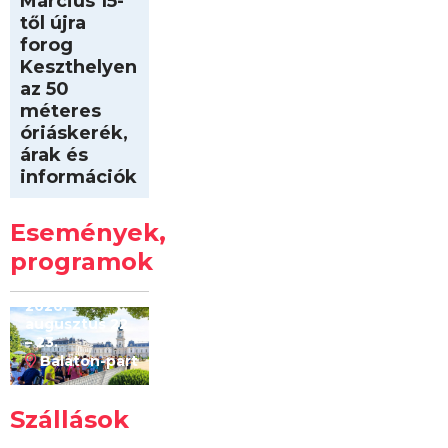
Március 15-
től újra
forog
Keszthelyen
az 50
méteres
óriáskerék,
árak és
információk
Intersport
Keszthelyi
Események,
Kilóméterek
2026
programok
2026.
augusztus 22
– 23.
Balaton-part
Szállások