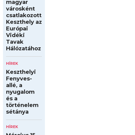
magyar
városként
csatlakozott
Keszthely az
Európai
Vidéki
Tavak
Hálózatához
HÍREK
Keszthelyi
Fenyves-
allé, a
nyugalom
és a
történelem
sétánya
HÍREK