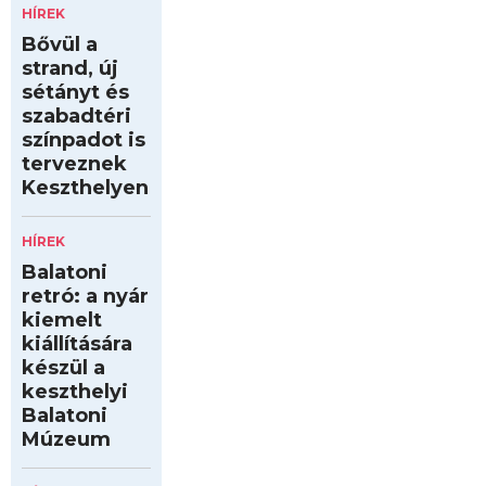
HÍREK
Bővül a
strand, új
sétányt és
szabadtéri
színpadot is
terveznek
Keszthelyen
HÍREK
Balatoni
retró: a nyár
kiemelt
kiállítására
készül a
keszthelyi
Balatoni
Múzeum