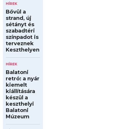
HÍREK
Bővül a
strand, új
sétányt és
szabadtéri
színpadot is
terveznek
Keszthelyen
HÍREK
Balatoni
retró: a nyár
kiemelt
kiállítására
készül a
keszthelyi
Balatoni
Múzeum