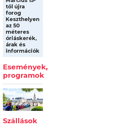
Március 15-
től újra
forog
Keszthelyen
az 50
méteres
óriáskerék,
árak és
információk
Intersport
Keszthelyi
Események,
Kilóméterek
2026
programok
2026.
augusztus 22
– 23.
Balaton-part
Szállások