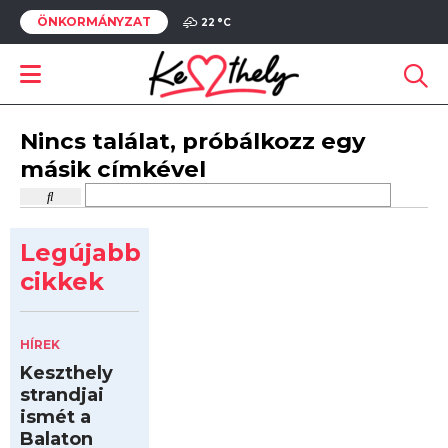
ÖNKORMÁNYZAT
22 °
C
Nincs találat, próbálkozz egy
másik címkével
Legújabb
cikkek
HÍREK
Keszthely
strandjai
ismét a
Balaton