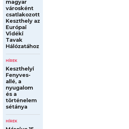
magyar
városként
csatlakozott
Keszthely az
Európai
Vidéki
Tavak
Hálózatához
HÍREK
Keszthelyi
Fenyves-
allé, a
nyugalom
és a
történelem
sétánya
HÍREK