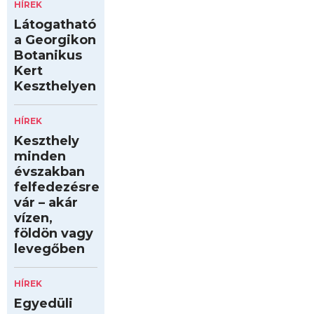
HÍREK
Látogatható
a Georgikon
Botanikus
Kert
Keszthelyen
HÍREK
Keszthely
minden
évszakban
felfedezésre
vár – akár
vízen,
földön vagy
levegőben
HÍREK
Egyedüli