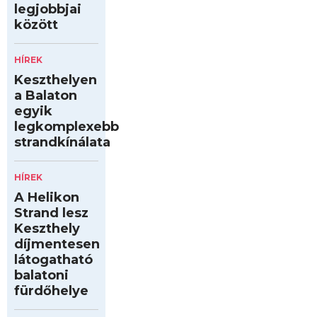
legjobbjai
között
HÍREK
Keszthelyen
a Balaton
egyik
legkomplexebb
strandkínálata
HÍREK
A Helikon
Strand lesz
Keszthely
díjmentesen
látogatható
balatoni
fürdőhelye