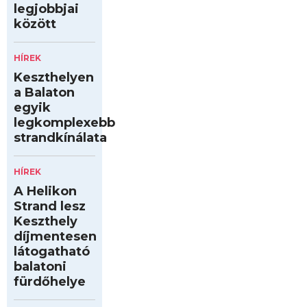
legjobbjai
között
HÍREK
Keszthelyen
a Balaton
egyik
legkomplexebb
strandkínálata
HÍREK
A Helikon
Strand lesz
Keszthely
díjmentesen
látogatható
balatoni
fürdőhelye