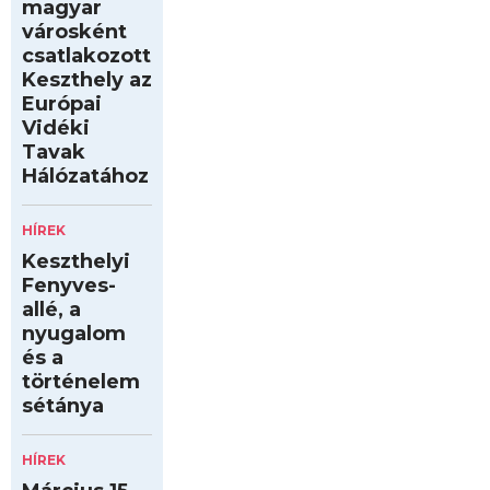
magyar
városként
csatlakozott
Keszthely az
Európai
Vidéki
Tavak
Hálózatához
HÍREK
Keszthelyi
Fenyves-
allé, a
nyugalom
és a
történelem
sétánya
HÍREK