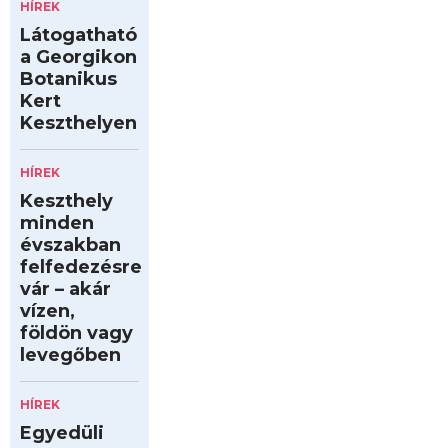
HÍREK
Látogatható
a Georgikon
Botanikus
Kert
Keszthelyen
HÍREK
Keszthely
minden
évszakban
felfedezésre
vár – akár
vízen,
földön vagy
levegőben
HÍREK
Egyedüli