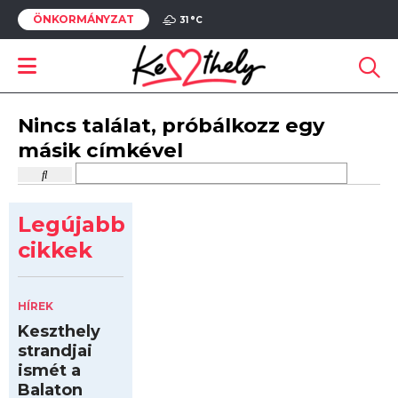
ÖNKORMÁNYZAT
31 °
C
Nincs találat, próbálkozz egy
másik címkével
Legújabb
cikkek
HÍREK
Keszthely
strandjai
ismét a
Balaton