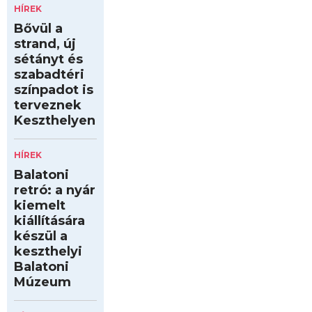
HÍREK
Bővül a
strand, új
sétányt és
szabadtéri
színpadot is
terveznek
Keszthelyen
HÍREK
Balatoni
retró: a nyár
kiemelt
kiállítására
készül a
keszthelyi
Balatoni
Múzeum