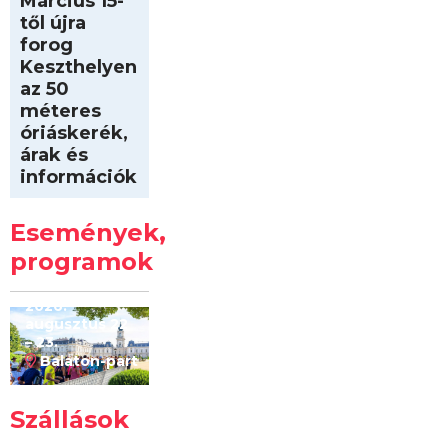
Március 15-
től újra
forog
Keszthelyen
az 50
méteres
óriáskerék,
árak és
információk
Intersport
Keszthelyi
Események,
Kilóméterek
2026
programok
2026.
augusztus 22
– 23.
Balaton-part
Szállások