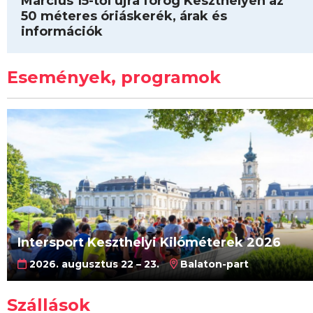
Március 15-től újra forog Keszthelyen az
50 méteres óriáskerék, árak és
információk
Események, programok
Intersport Keszthelyi Kilóméterek 2026
2026. augusztus 22 – 23.
Balaton-part
Szállások