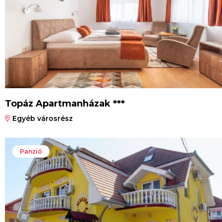
Topáz Apartmanházak ***
Egyéb városrész
Panzió