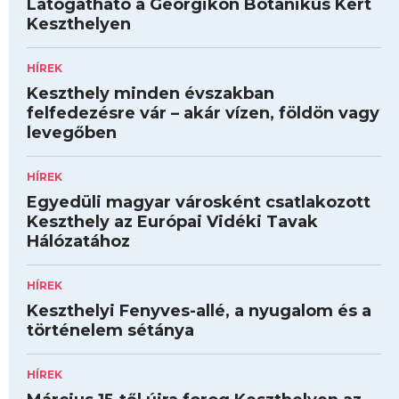
Látogatható a Georgikon Botanikus Kert
Keszthelyen
HÍREK
Keszthely minden évszakban
felfedezésre vár – akár vízen, földön vagy
levegőben
HÍREK
Egyedüli magyar városként csatlakozott
Keszthely az Európai Vidéki Tavak
Hálózatához
HÍREK
Keszthelyi Fenyves-allé, a nyugalom és a
történelem sétánya
HÍREK