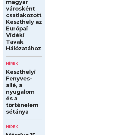
magyar
városként
csatlakozott
Keszthely az
Európai
Vidéki
Tavak
Hálózatához
HÍREK
Keszthelyi
Fenyves-
allé, a
nyugalom
és a
történelem
sétánya
HÍREK