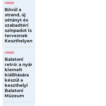
HÍREK
Bővül a
strand, új
sétányt és
szabadtéri
színpadot is
terveznek
Keszthelyen
HÍREK
Balatoni
retró: a nyár
kiemelt
kiállítására
készül a
keszthelyi
Balatoni
Múzeum