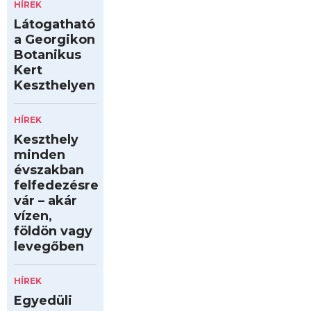
HÍREK
Látogatható
a Georgikon
Botanikus
Kert
Keszthelyen
HÍREK
Keszthely
minden
évszakban
felfedezésre
vár – akár
vízen,
földön vagy
levegőben
HÍREK
Egyedüli