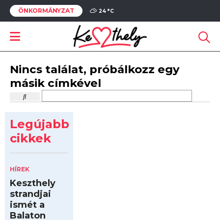
ÖNKORMÁNYZAT
24 °
C
Nincs találat, próbálkozz egy
másik címkével
Legújabb
cikkek
HÍREK
Keszthely
strandjai
ismét a
Balaton