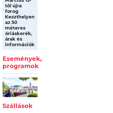
Március 15-
től újra
forog
Keszthelyen
az 50
méteres
óriáskerék,
árak és
információk
Intersport
Keszthelyi
Események,
Kilóméterek
2026
programok
2026.
augusztus 22
– 23.
Balaton-part
Szállások