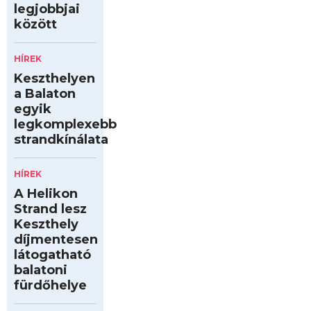
legjobbjai
között
HÍREK
Keszthelyen
a Balaton
egyik
legkomplexebb
strandkínálata
HÍREK
A Helikon
Strand lesz
Keszthely
díjmentesen
látogatható
balatoni
fürdőhelye