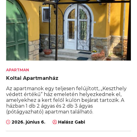
APARTMAN
Koltai Apartmanház
Az apartmanok egy teljesen felújított, „Keszthely
védett értékű” ház emeletén helyezkednek el,
amelyekhez a kert felől külön bejárat tartozik. A
házban 1 db 2 ágyas és 2 db 3 ágyas
(pótágyazható) apartman található.
2026. június 6.
Halász Gabi