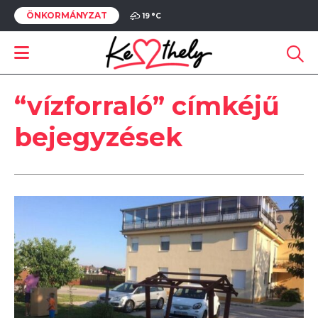
ÖNKORMÁNYZAT
19 °
C
“vízforraló” címkéjű
bejegyzések