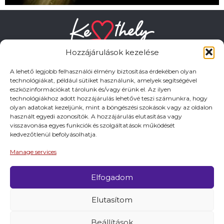
Hozzájárulások kezelése
A lehető legjobb felhasználói élmény biztosítása érdekében olyan
technológiákat, például sütiket használunk, amelyek segítségével
eszközinformációkat tárolunk és/vagy érünk el. Az ilyen
HASZNOS LINKEK
technológiákhoz adott hozzájárulás lehetővé teszi számunkra, hogy
olyan adatokat kezeljünk, mint a böngészési szokások vagy az oldalon
használt egyedi azonosítók. A hozzájárulás elutasítása vagy
Adatkezelési tájékoztató
visszavonása egyes funkciók és szolgáltatások működését
kedvezőtlenül befolyásolhatja.
Impresszum
Manage services
Elfogadom
© 2026 Minden jog fentartva.
Elutasítom
A keszthely.hu KIADÓJA KESZTHELY VÁROS
ÖNKORMÁNYZATA
Beállítások