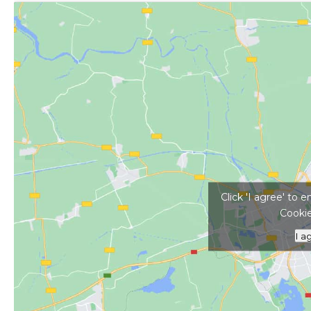
Kattints ide a tér
Click 'I agree' to
Cookie
I a