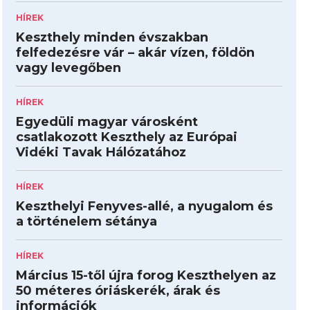
HÍREK
Keszthely minden évszakban
felfedezésre vár – akár vízen, földön
vagy levegőben
HÍREK
Egyedüli magyar városként
csatlakozott Keszthely az Európai
Vidéki Tavak Hálózatához
HÍREK
Keszthelyi Fenyves-allé, a nyugalom és
a történelem sétánya
HÍREK
Március 15-től újra forog Keszthelyen az
50 méteres óriáskerék, árak és
információk