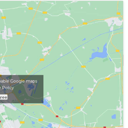
kép megjelenítéséhez
 enable Google maps
 Policy
gree