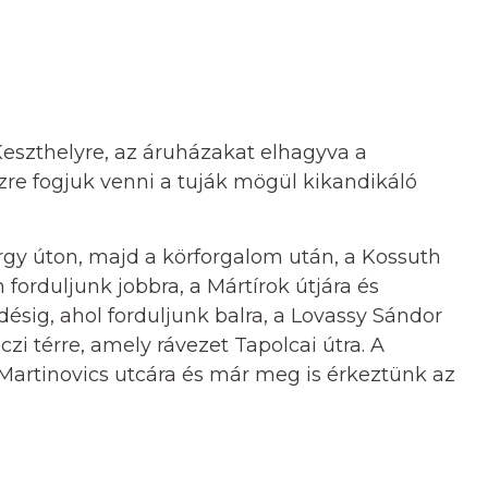
Keszthelyre, az áruházakat elhagyva a
zre fogjuk venni a tuják mögül kikandikáló
örgy úton, majd a körforgalom után, a Kossuth
forduljunk jobbra, a Mártírok útjára és
ésig, ahol forduljunk balra, a Lovassy Sándor
czi térre, amely rávezet Tapolcai útra. A
Martinovics utcára és már meg is érkeztünk az