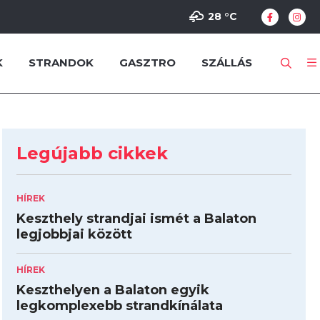
28 °
C
K
STRANDOK
GASZTRO
SZÁLLÁS
Legújabb cikkek
HÍREK
Keszthely strandjai ismét a Balaton
legjobbjai között
HÍREK
Keszthelyen a Balaton egyik
legkomplexebb strandkínálata