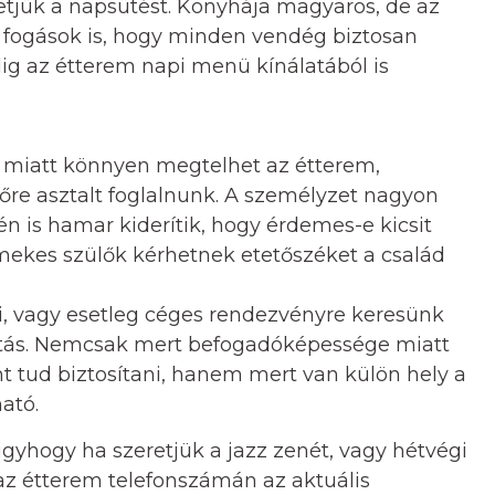
hetjük a napsütést. Konyhája magyaros, de az
 fogások is, hogy minden vendég biztosan
dig az étterem napi menü kínálatából is
e miatt könnyen megtelhet az étterem,
re asztalt foglalnunk. A személyzet nagyon
n is hamar kiderítik, hogy érdemes-e kicsit
mekes szülők kérhetnek etetőszéket a család
ti, vagy esetleg céges rendezvényre keresünk
sztás. Nemcsak mert befogadóképessége miatt
t tud biztosítani, hanem mert van külön hely a
ató.
úgyhogy ha szeretjük a jazz zenét, vagy hétvégi
az étterem telefonszámán az aktuális