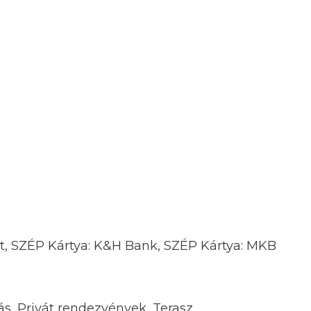
nt, SZÉP Kártya: K&H Bank, SZÉP Kártya: MKB
ás, Privát rendezvények, Terasz