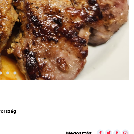
rország
Megosztás: