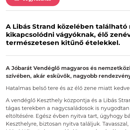
A Libás Strand közelében található
kikapcsolódni vágyóknak, élő zenéve
természetesen kitűnő ételekkel.
A Jóbarát Vendéglő magyaros és nemzetközi é
szívében, akár esküvők, nagyobb rendezvények
Hatalmas belső tere és az élő zene miatt kedve
A vendéglő Keszthely központja és a Libás Stran
tágas terekben a nagycsaládosok is nyugodtan 
eltöltésére. Egész évben nyitva tart, úgyhogy b
Keszthelyre, biztosan nyitva találjuk. Tavasszal