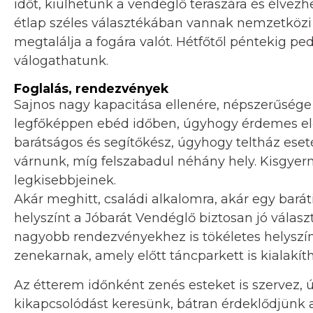
időt, kiülhetünk a vendéglő teraszára és élvez
étlap széles választékában vannak nemzetközi
megtalálja a fogára valót. Hétfőtől péntekig pe
válogathatunk.
Foglalás, rendezvények
Sajnos nagy kapacitása ellenére, népszerűség
legfőképpen ebéd időben, úgyhogy érdemes elő
barátságos és segítőkész, úgyhogy teltház eseté
várnunk, míg felszabadul néhány hely. Kisgyer
legkisebbjeinek.
Akár meghitt, családi alkalomra, akár egy bará
helyszínt a Jóbarát Vendéglő biztosan jó vála
nagyobb rendezvényekhez is tökéletes helyszín
zenekarnak, amely előtt táncparkett is kialakíth
Az étterem időnként zenés esteket is szervez, 
kikapcsolódást keresünk, bátran érdeklődjünk 