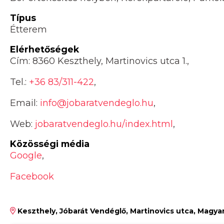
Típus
Étterem
Elérhetőségek
Cím: 8360 Keszthely, Martinovics utca 1.,
Tel.:
+36 83/311-422
,
Email:
info@jobaratvendeglo.hu
,
Web:
jobaratvendeglo.hu/index.html
,
Közösségi média
Google
,
Facebook
Keszthely, Jóbarát Vendéglő, Martinovics utca, Magya