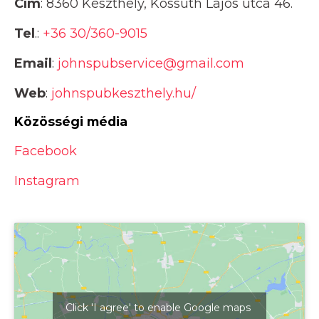
Cím
: 8360 Keszthely, Kossuth Lajos utca 46.
Tel
.:
+36 30/360-9015
Email
:
johnspubservice@gmail.com
Web
:
johnspubkeszthely.hu/
Közösségi média
Facebook
Instagram
Click 'I agree' to enable Google maps