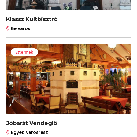
Klassz Kultbisztró
Belváros
Éttermek
Jóbarát Vendéglő
Egyéb városrész