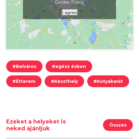
Cookie Policy
Kattints ide a térkép megjelenítéséhez
I agree
#
Belváros
#
egész évben
#
Étterem
#
Keszthely
#
Kutyabarát
Ezeket a helyeket is
Összes
neked ajánljuk