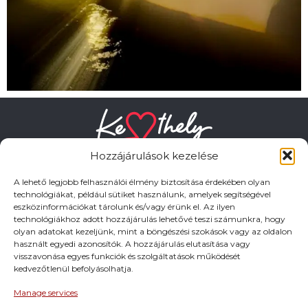
Hozzájárulások kezelése
A lehető legjobb felhasználói élmény biztosítása érdekében olyan
technológiákat, például sütiket használunk, amelyek segítségével
eszközinformációkat tárolunk és/vagy érünk el. Az ilyen
HASZNOS LINKEK
technológiákhoz adott hozzájárulás lehetővé teszi számunkra, hogy
olyan adatokat kezeljünk, mint a böngészési szokások vagy az oldalon
használt egyedi azonosítók. A hozzájárulás elutasítása vagy
Adatkezelési tájékoztató
visszavonása egyes funkciók és szolgáltatások működését
kedvezőtlenül befolyásolhatja.
Impresszum
Manage services