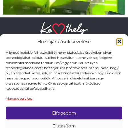
Hozzájárulások kezelése
A lehető legjobb felhasználói élmény biztosítása érdekében olyan
technológiákat, például sütiket használunk, amelyek segítségével
eszközinformációkat tárolunk és/vagy érünk el. Az ilyen
HASZNOS LINKEK
technológiákhoz adott hozzájárulás lehetővé teszi számunkra, hogy
olyan adatokat kezeljünk, mint a böngészési szokások vagy az oldalon
használt egyedi azonosítók. A hozzájárulás elutasítása vagy
Adatkezelési tájékoztató
visszavonása egyes funkciók és szolgáltatások működését
kedvezőtlenül befolyásolhatja.
Impresszum
Manage services
Elfogadom
© 2026 Minden jog fentartva.
Elutasítom
A keszthely.hu KIADÓJA KESZTHELY VÁROS