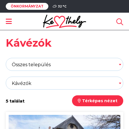
ÖNKORMÁNYZAT
32 °
C
Kávézók
Összes település
Kávézók
5 találat
Térképes nézet