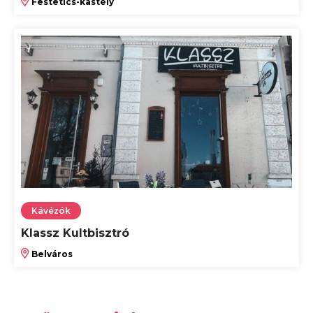
Festetics-kastély
Kávézók
Klassz Kultbisztró
Belváros