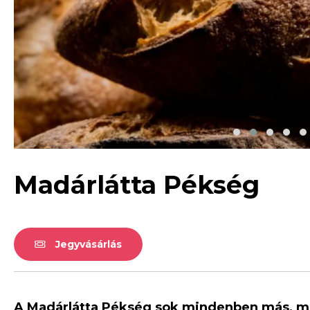
Madárlátta Pékség
Jegyvásárlás
A Madárlátta Pékség sok mindenben más, mi