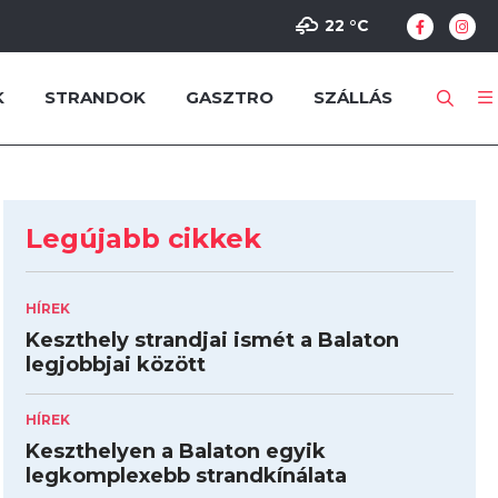
22 °
C
K
STRANDOK
GASZTRO
SZÁLLÁS
Legújabb cikkek
HÍREK
Keszthely strandjai ismét a Balaton
legjobbjai között
HÍREK
Keszthelyen a Balaton egyik
legkomplexebb strandkínálata