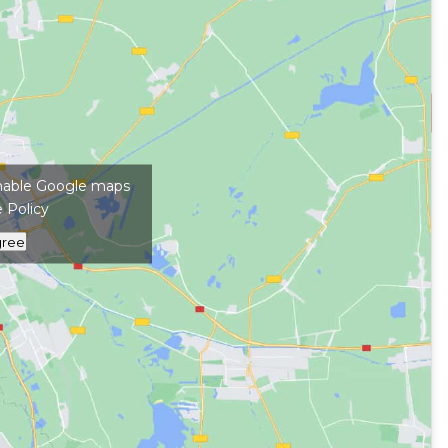
kép megjelenítéséhez
 enable Google maps
 Policy
gree
#
bringásoknak
#
családi
tos
#
kirándulók
#
külföldiek