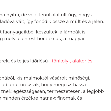
 nyitni, de véletlenül alakult úgy, hogy a
adóvá vált, így fonódik össze a múlt és a jelen.
ját faanyagaikból készültek, a lámpák is
g mély jelentést hordoznak, a magyar
k, és teljes kiőrlésű-,
tönköly-, alakor és
nából, kis malmoktól vásárolt minőségi,
lád arra törekszik, hogy megoszthassa
sznek: egészségesen, természetesen, a legjobb
ik minden érzékre hatnak: finomak és