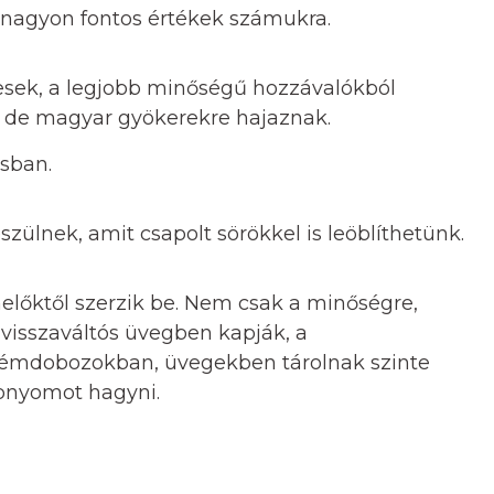
g nagyon fontos értékek számukra.
esek, a legjobb minőségű hozzávalókból
, de magyar gyökerekre hajaznak.
sban.
zülnek, amit csapolt sörökkel is leöblíthetünk.
melőktől szerzik be. Nem csak a minőségre,
 visszaváltós üvegben kapják, a
fémdobozokban, üvegekben tárolnak szinte
ábnyomot hagyni.