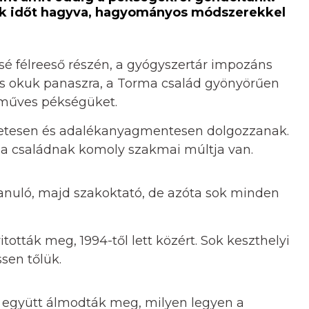
ek időt hagyva, hagyományos módszerekkel
ssé félreeső részén, a gyógyszertár impozáns
ncs okuk panaszra, a Torma család gyönyörűen
kézműves pékségüket.
zetesen és adalékanyagmentesen dolgozzanak.
 a családnak komoly szakmai múltja van.
tanuló, majd szakoktató, de azóta sok minden
ották meg, 1994-től lett közért. Sok keszthelyi
sen tőlük.
a, együtt álmodták meg, milyen legyen a