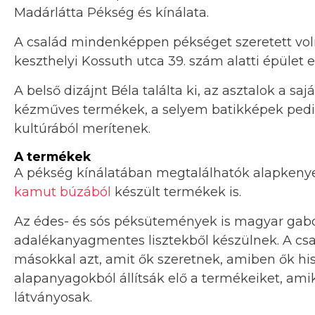
Madárlátta Pékség és kínálata.
A család mindenképpen pékséget szeretett volna
keszthelyi Kossuth utca 39. szám alatti épület el
A belső dizájnt Béla találta ki, az asztalok a sa
kézműves termékek, a selyem batikképek pedi
kultúrából merítenek.
A termékek
A pékség kínálatában megtalálhatók alapkenyere
kamut búzából
készült termékek is.
Az édes- és sós péksütemények is magyar gabo
adalékanyagmentes lisztekből készülnek. A csa
másokkal azt, amit ők szeretnek, amiben ők hi
alapanyagokból állítsák elő a termékeiket, am
látványosak.