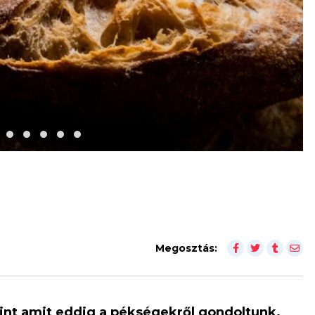
Megosztás:
nt amit eddig a pékségekről gondoltunk.