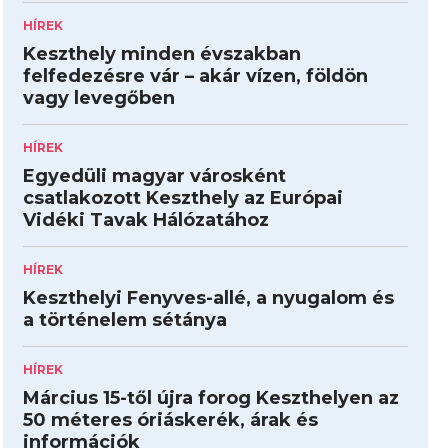
HÍREK
Keszthely minden évszakban
felfedezésre vár – akár vízen, földön
vagy levegőben
HÍREK
Egyedüli magyar városként
csatlakozott Keszthely az Európai
Vidéki Tavak Hálózatához
HÍREK
Keszthelyi Fenyves-allé, a nyugalom és
a történelem sétánya
HÍREK
Március 15-től újra forog Keszthelyen az
50 méteres óriáskerék, árak és
információk