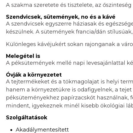
A szakma szeretete és tisztelete, az őszintesé
Szendvicsek, sütemények, no és a kávé
A szendvicsek egyszerre háziasak és egészség
készülnek. A sütemények francia/dán stílusúak
Különleges kávéjukért sokan rajonganak a váro
Melegétel is
A péksütemények mellé napi levesajánlattal kés
Óvják a környezetet
A tejtermékeket és a tökmagolajat is helyi ter
hanem a környezetükre is odafigyelnek, a tejet
péksüteményekhez papírzacskót használnak, 
mindent, igyekeznek minél kisebb ökológiai l
Szolgáltatások
Akadálymentesített