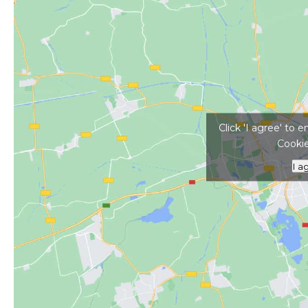
Kattints ide a tér
Click 'I agree' to
Cookie
I a
#
Akadálymentes
#
baráti társaságoknak
#
egész évben
#
egyéni utazók
#
esőbiz