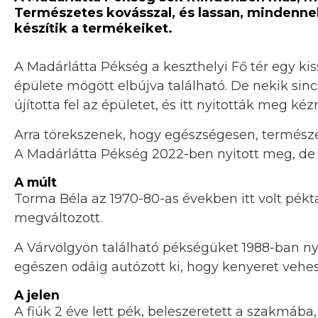
Természetes kovásszal, és lassan, mindenn
készítik a termékeiket.
A Madárlátta Pékség a keszthelyi Fő tér egy ki
épülete mögött elbújva található. De nekik si
újította fel az épületet, és itt nyitották meg 
Arra törekszenek, hogy egészségesen, termés
A Madárlátta Pékség 2022-ben nyitott meg, de
A múlt
Torma Béla az 1970-80-as években itt volt pék
megváltozott.
A Várvölgyön található pékségüket 1988-ban nyit
egészen odáig autózott ki, hogy kenyeret vehes
A jelen
A fiúk 2 éve lett pék, beleszeretett a szakmáb