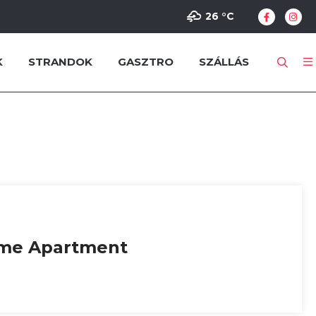
26 °
C
K
STRANDOK
GASZTRO
SZÁLLÁS
me Apartment