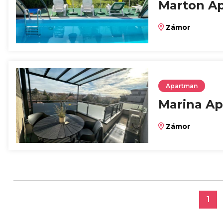
Marton A
Zámor
Apartman
Marina Ap
Zámor
1