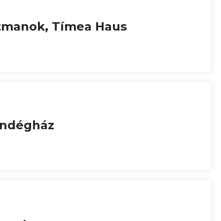
tmanok, Tímea Haus
endégház