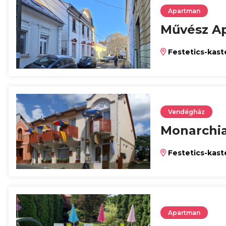
Apartman
Művész A
Festetics-kast
Vendégház
Monarchi
Festetics-kast
Apartman