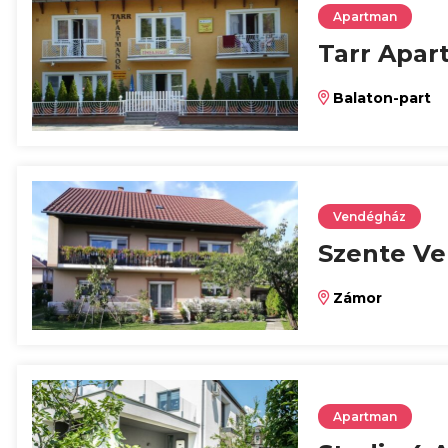
Apartman
Tarr Apar
Balaton-part
Vendégház
Szente V
Zámor
Apartman