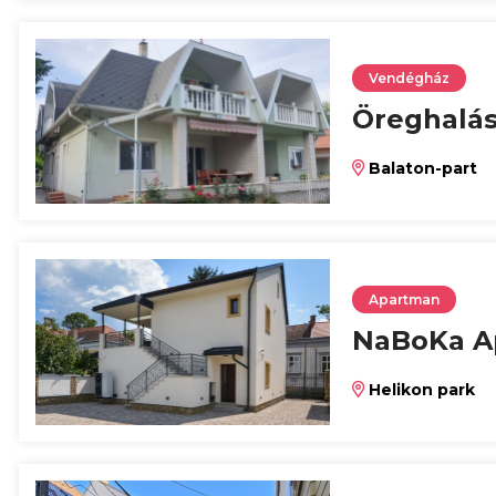
Vendégház
Öreghalá
Balaton-part
Apartman
NaBoKa A
Helikon park