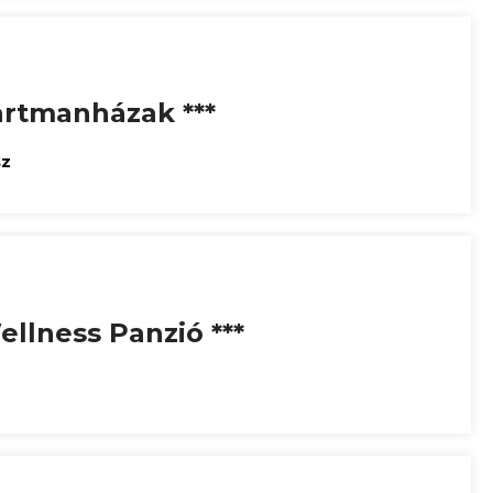
rtmanházak ***
sz
ellness Panzió ***