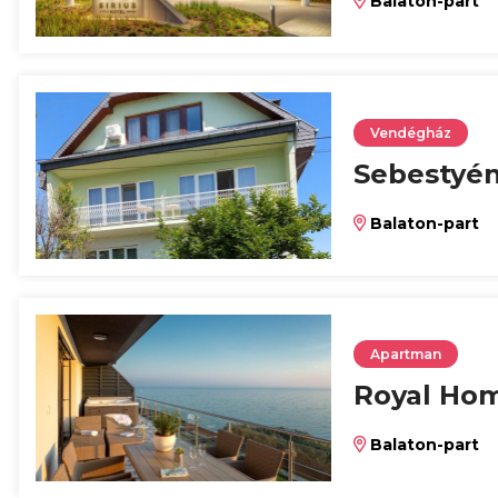
Balaton-part
Vendégház
Sebestyé
Balaton-part
Apartman
Royal Ho
Balaton-part