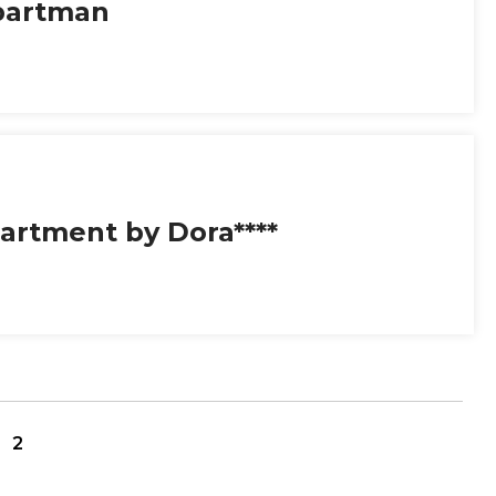
partman
artment by Dora****
2