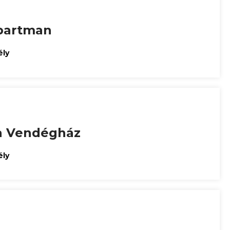
partman
ély
a Vendégház
ély