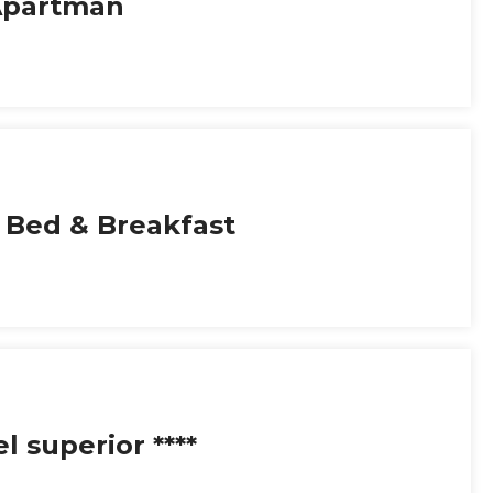
Apartman
 Bed & Breakfast
el superior ****