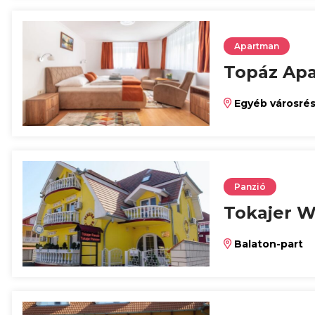
Apartman
Topáz Apa
Egyéb városré
Panzió
Tokajer W
Balaton-part