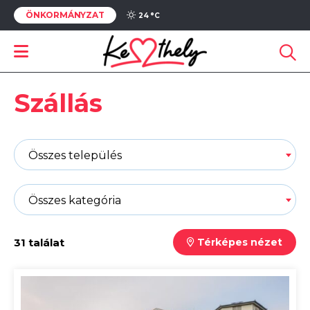
ÖNKORMÁNYZAT
24 °
C
Szállás
Összes település
Összes kategória
31 találat
Térképes nézet