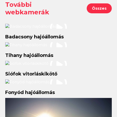
További
Összes
webkamerák
Badacsony hajóállomás
Tihany hajóállomás
Siófok vitorláskikötő
Fonyód hajóállomás