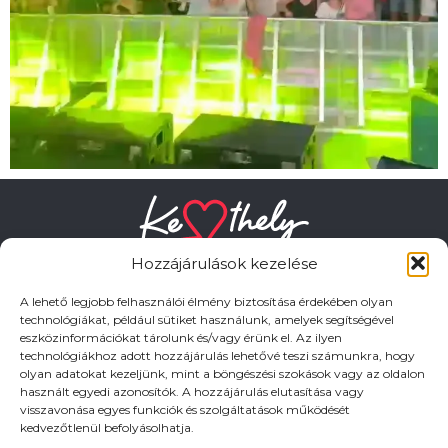
Hozzájárulások kezelése
A lehető legjobb felhasználói élmény biztosítása érdekében olyan
technológiákat, például sütiket használunk, amelyek segítségével
eszközinformációkat tárolunk és/vagy érünk el. Az ilyen
HASZNOS LINKEK
technológiákhoz adott hozzájárulás lehetővé teszi számunkra, hogy
olyan adatokat kezeljünk, mint a böngészési szokások vagy az oldalon
használt egyedi azonosítók. A hozzájárulás elutasítása vagy
Adatkezelési tájékoztató
visszavonása egyes funkciók és szolgáltatások működését
kedvezőtlenül befolyásolhatja.
Impresszum