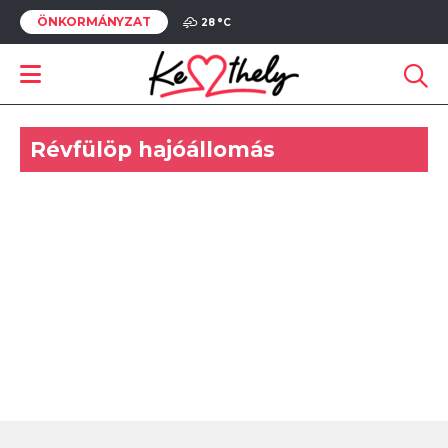
ÖNKORMÁNYZAT
28 °
C
Révfülöp hajóállomás