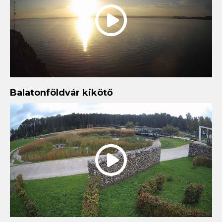
Balatonföldvár kikötő