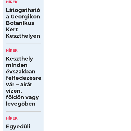
HÍREK
Látogatható
a Georgikon
Botanikus
Kert
Keszthelyen
HÍREK
Keszthely
minden
évszakban
felfedezésre
vár – akár
vízen,
földön vagy
levegőben
HÍREK
Egyedüli