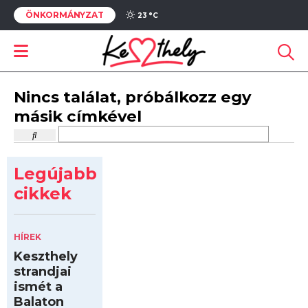
ÖNKORMÁNYZAT
23 °
C
Nincs találat, próbálkozz egy
másik címkével
Legújabb
cikkek
HÍREK
Keszthely
strandjai
ismét a
Balaton