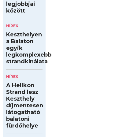
legjobbjai
között
HÍREK
Keszthelyen
a Balaton
egyik
legkomplexebb
strandkínálata
HÍREK
A Helikon
Strand lesz
Keszthely
díjmentesen
látogatható
balatoni
fürdőhelye