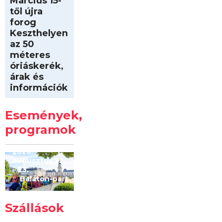
Március 15-
től újra
forog
Keszthelyen
az 50
méteres
óriáskerék,
árak és
információk
Intersport
Keszthelyi
Események,
Kilóméterek
2026
programok
2026.
augusztus 22
– 23.
Balaton-part
Szállások