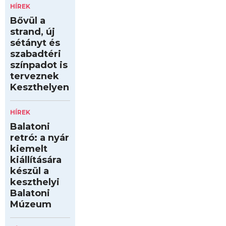
HÍREK
Bővül a
strand, új
sétányt és
szabadtéri
színpadot is
terveznek
Keszthelyen
HÍREK
Balatoni
retró: a nyár
kiemelt
kiállítására
készül a
keszthelyi
Balatoni
Múzeum