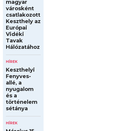
magyar
városként
csatlakozott
Keszthely az
Európai
Vidéki
Tavak
Hálózatához
HÍREK
Keszthelyi
Fenyves-
allé, a
nyugalom
és a
történelem
sétánya
HÍREK