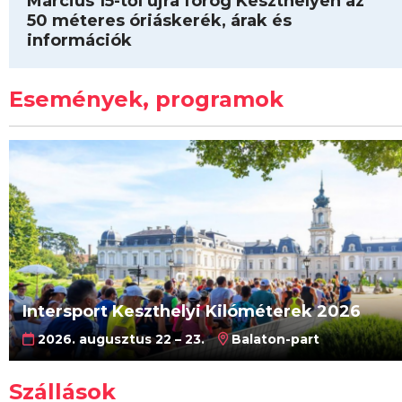
Március 15-től újra forog Keszthelyen az
50 méteres óriáskerék, árak és
információk
Események, programok
Intersport Keszthelyi Kilóméterek 2026
2026. augusztus 22 – 23.
Balaton-part
Szállások