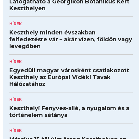
Látogatható a Georgikon Botanikus Kert
Keszthelyen
HÍREK
Keszthely minden évszakban
felfedezésre vár – akár vízen, földön vagy
levegőben
HÍREK
Egyedüli magyar városként csatlakozott
Keszthely az Európai Vidéki Tavak
Hálózatához
HÍREK
Keszthelyi Fenyves-allé, a nyugalom és a
történelem sétánya
HÍREK