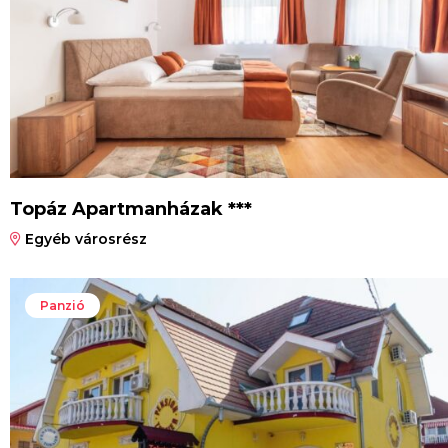
Topáz Apartmanházak ***
Egyéb városrész
Panzió