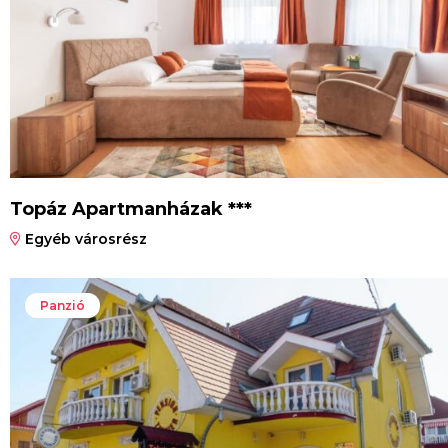
Topáz Apartmanházak ***
Egyéb városrész
Panzió