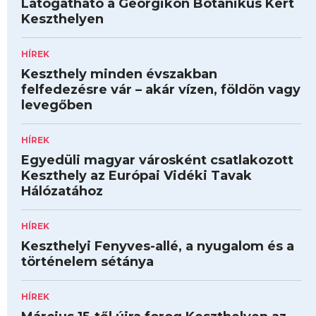
Látogatható a Georgikon Botanikus Kert
Keszthelyen
HÍREK
Keszthely minden évszakban
felfedezésre vár – akár vízen, földön vagy
levegőben
HÍREK
Egyedüli magyar városként csatlakozott
Keszthely az Európai Vidéki Tavak
Hálózatához
HÍREK
Keszthelyi Fenyves-allé, a nyugalom és a
történelem sétánya
HÍREK