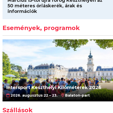
Március 15-től újra forog Keszthelyen az
50 méteres óriáskerék, árak és
információk
Események, programok
Intersport Keszthelyi Kilóméterek 2026
2026. augusztus 22 – 23.
Balaton-part
Szállások