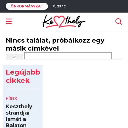
ÖNKORMÁNYZAT
29 °
C
Nincs találat, próbálkozz egy
másik címkével
Legújabb
cikkek
HÍREK
Keszthely
strandjai
ismét a
Balaton