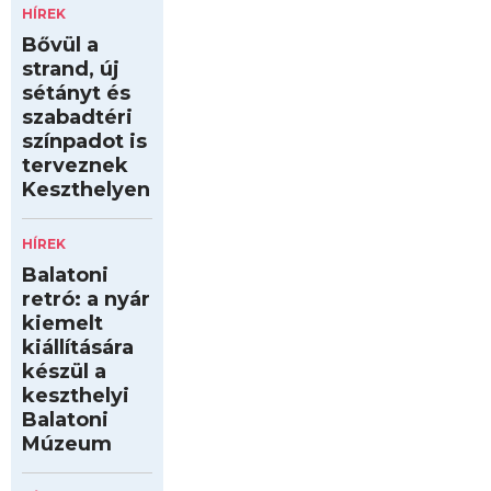
HÍREK
Bővül a
strand, új
sétányt és
szabadtéri
színpadot is
terveznek
Keszthelyen
HÍREK
Balatoni
retró: a nyár
kiemelt
kiállítására
készül a
keszthelyi
Balatoni
Múzeum