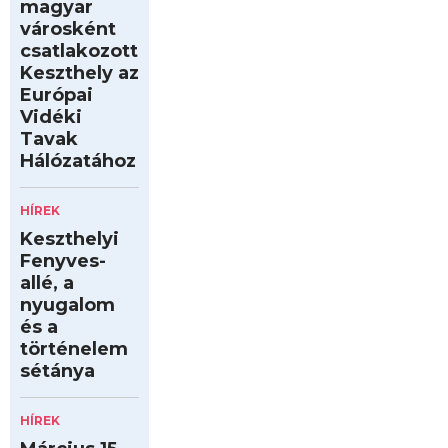
magyar
városként
csatlakozott
Keszthely az
Európai
Vidéki
Tavak
Hálózatához
HÍREK
Keszthelyi
Fenyves-
allé, a
nyugalom
és a
történelem
sétánya
HÍREK