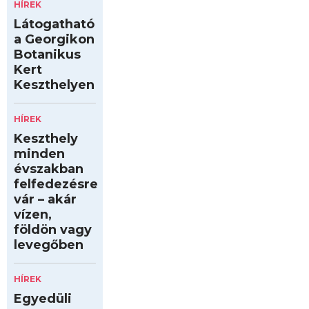
HÍREK
Látogatható
a Georgikon
Botanikus
Kert
Keszthelyen
HÍREK
Keszthely
minden
évszakban
felfedezésre
vár – akár
vízen,
földön vagy
levegőben
HÍREK
Egyedüli