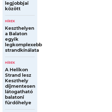
legjobbjai
között
HÍREK
Keszthelyen
a Balaton
egyik
legkomplexebb
strandkínálata
HÍREK
A Helikon
Strand lesz
Keszthely
díjmentesen
látogatható
balatoni
fürdőhelye