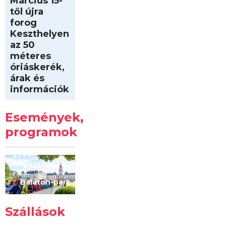
Március 15-
től újra
forog
Keszthelyen
az 50
méteres
óriáskerék,
árak és
információk
Intersport
Keszthelyi
Események,
Kilóméterek
2026
programok
2026.
augusztus 22
– 23.
Balaton-part
Szállások