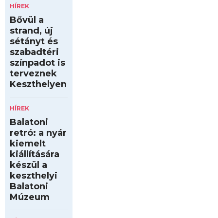
HÍREK
Bővül a
strand, új
sétányt és
szabadtéri
színpadot is
terveznek
Keszthelyen
HÍREK
Balatoni
retró: a nyár
kiemelt
kiállítására
készül a
keszthelyi
Balatoni
Múzeum