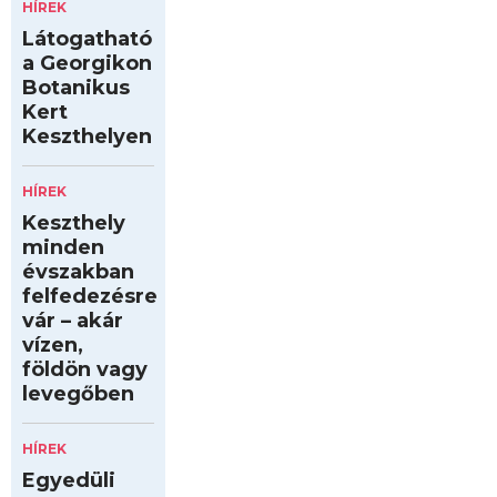
HÍREK
Látogatható
a Georgikon
Botanikus
Kert
Keszthelyen
HÍREK
Keszthely
minden
évszakban
felfedezésre
vár – akár
vízen,
földön vagy
levegőben
HÍREK
Egyedüli