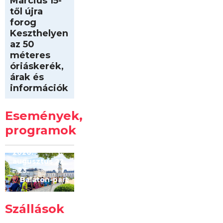
Március 15-
től újra
forog
Keszthelyen
az 50
méteres
óriáskerék,
árak és
információk
Intersport
Keszthelyi
Események,
Kilóméterek
2026
programok
2026.
augusztus 22
– 23.
Balaton-part
Szállások