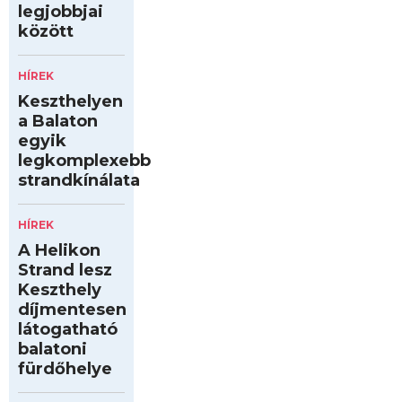
legjobbjai
között
HÍREK
Keszthelyen
a Balaton
egyik
legkomplexebb
strandkínálata
HÍREK
A Helikon
Strand lesz
Keszthely
díjmentesen
látogatható
balatoni
fürdőhelye