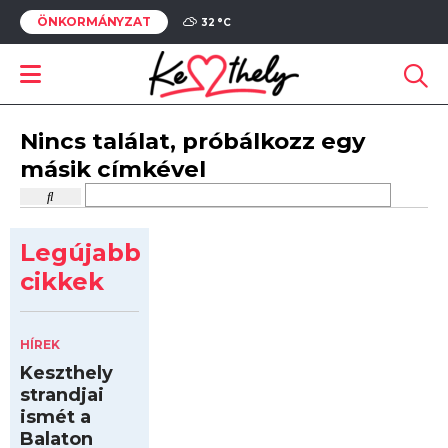
ÖNKORMÁNYZAT
32 °
C
Nincs találat, próbálkozz egy
másik címkével
Legújabb
cikkek
HÍREK
Keszthely
strandjai
ismét a
Balaton