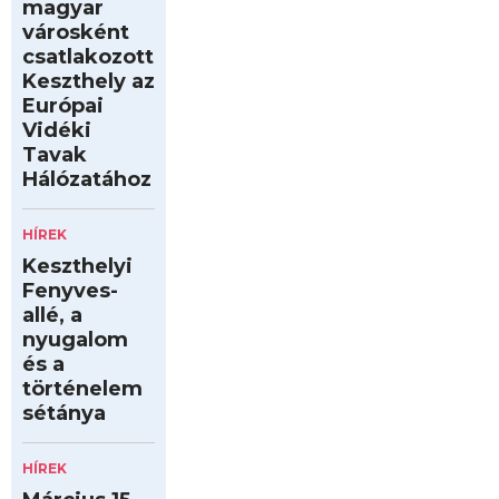
magyar
városként
csatlakozott
Keszthely az
Európai
Vidéki
Tavak
Hálózatához
HÍREK
Keszthelyi
Fenyves-
allé, a
nyugalom
és a
történelem
sétánya
HÍREK