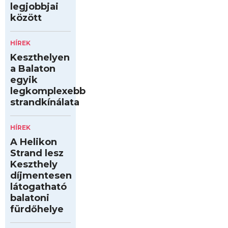
legjobbjai
között
HÍREK
Keszthelyen
a Balaton
egyik
legkomplexebb
strandkínálata
HÍREK
A Helikon
Strand lesz
Keszthely
díjmentesen
látogatható
balatoni
fürdőhelye