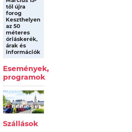
Március 15-
től újra
forog
Keszthelyen
az 50
méteres
óriáskerék,
árak és
információk
Intersport
Keszthelyi
Események,
Kilóméterek
2026
programok
2026.
augusztus 22
– 23.
Balaton-part
Szállások