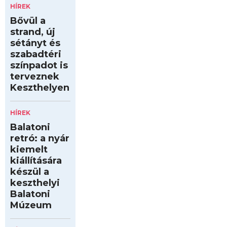
HÍREK
Bővül a
strand, új
sétányt és
szabadtéri
színpadot is
terveznek
Keszthelyen
HÍREK
Balatoni
retró: a nyár
kiemelt
kiállítására
készül a
keszthelyi
Balatoni
Múzeum