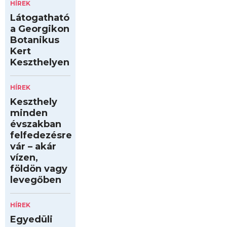
HÍREK
Látogatható
a Georgikon
Botanikus
Kert
Keszthelyen
HÍREK
Keszthely
minden
évszakban
felfedezésre
vár – akár
vízen,
földön vagy
levegőben
HÍREK
Egyedüli