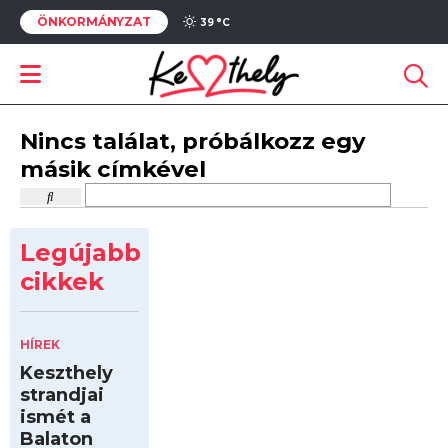
ÖNKORMÁNYZAT
39 °
C
Nincs találat, próbálkozz egy
másik címkével
Legújabb
cikkek
HÍREK
Keszthely
strandjai
ismét a
Balaton