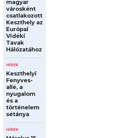
magyar
városként
csatlakozott
Keszthely az
Európai
Vidéki
Tavak
Hálózatához
HÍREK
Keszthelyi
Fenyves-
allé, a
nyugalom
és a
történelem
sétánya
HÍREK