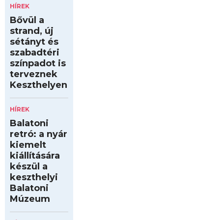
HÍREK
Bővül a
strand, új
sétányt és
szabadtéri
színpadot is
terveznek
Keszthelyen
HÍREK
Balatoni
retró: a nyár
kiemelt
kiállítására
készül a
keszthelyi
Balatoni
Múzeum