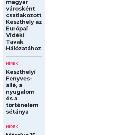
magyar
városként
csatlakozott
Keszthely az
Európai
Vidéki
Tavak
Hálózatához
HÍREK
Keszthelyi
Fenyves-
allé, a
nyugalom
és a
történelem
sétánya
HÍREK