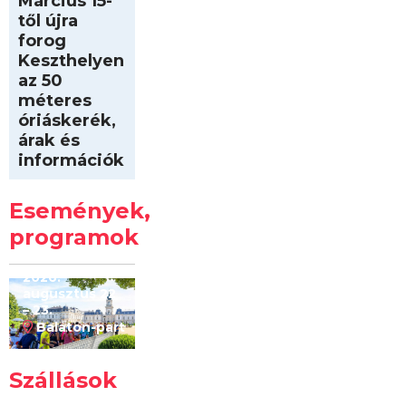
Március 15-
től újra
forog
Keszthelyen
az 50
méteres
óriáskerék,
árak és
információk
Intersport
Keszthelyi
Események,
Kilóméterek
2026
programok
2026.
augusztus 22
– 23.
Balaton-part
Szállások