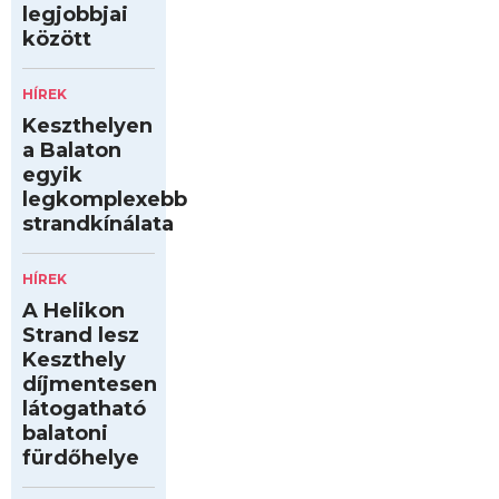
legjobbjai
között
HÍREK
Keszthelyen
a Balaton
egyik
legkomplexebb
strandkínálata
HÍREK
A Helikon
Strand lesz
Keszthely
díjmentesen
látogatható
balatoni
fürdőhelye