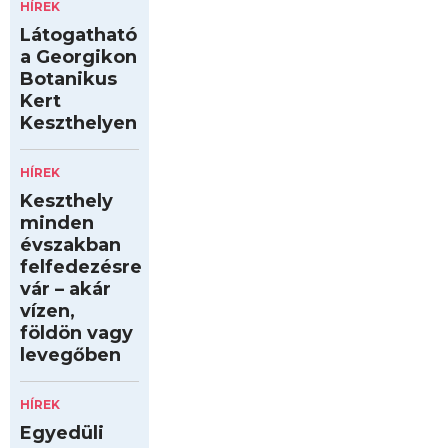
HÍREK
Látogatható
a Georgikon
Botanikus
Kert
Keszthelyen
HÍREK
Keszthely
minden
évszakban
felfedezésre
vár – akár
vízen,
földön vagy
levegőben
HÍREK
Egyedüli