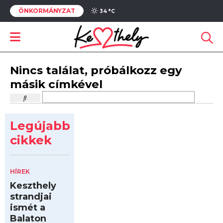
ÖNKORMÁNYZAT
34 °
C
Nincs találat, próbálkozz egy
másik címkével
Legújabb
cikkek
HÍREK
Keszthely
strandjai
ismét a
Balaton