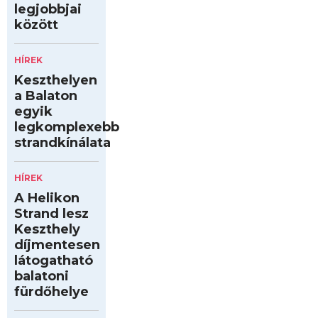
legjobbjai
között
HÍREK
Keszthelyen
a Balaton
egyik
legkomplexebb
strandkínálata
HÍREK
A Helikon
Strand lesz
Keszthely
díjmentesen
látogatható
balatoni
fürdőhelye