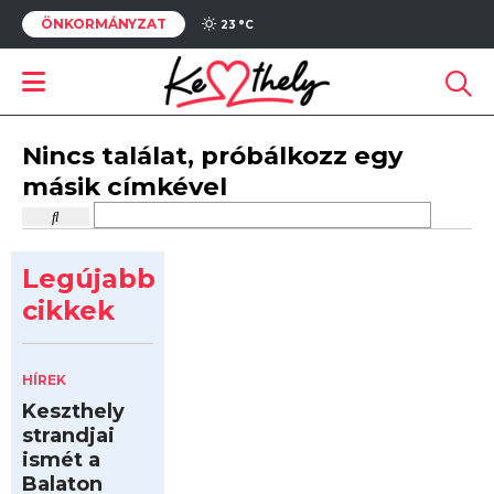
ÖNKORMÁNYZAT
23 °
C
Nincs találat, próbálkozz egy
másik címkével
Legújabb
cikkek
HÍREK
Keszthely
strandjai
ismét a
Balaton