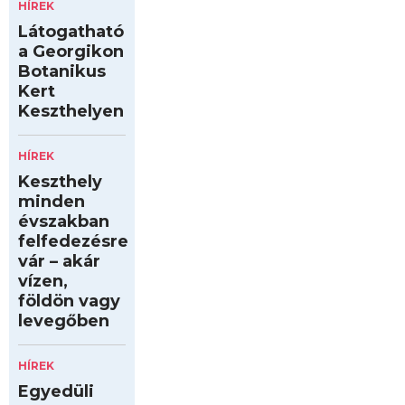
HÍREK
Látogatható
a Georgikon
Botanikus
Kert
Keszthelyen
HÍREK
Keszthely
minden
évszakban
felfedezésre
vár – akár
vízen,
földön vagy
levegőben
HÍREK
Egyedüli