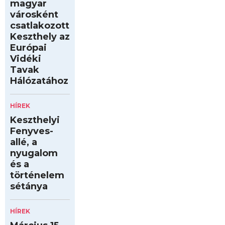
magyar
városként
csatlakozott
Keszthely az
Európai
Vidéki
Tavak
Hálózatához
HÍREK
Keszthelyi
Fenyves-
allé, a
nyugalom
és a
történelem
sétánya
HÍREK