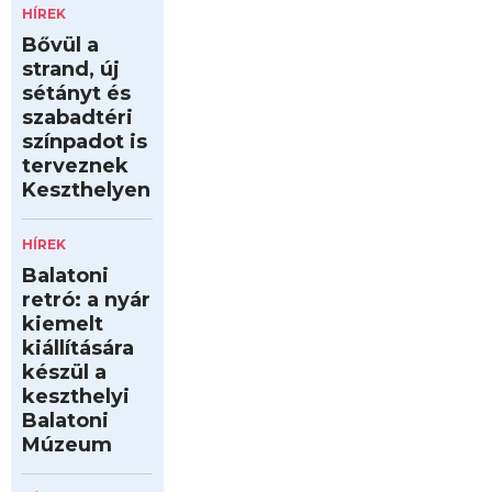
HÍREK
Bővül a
strand, új
sétányt és
szabadtéri
színpadot is
terveznek
Keszthelyen
HÍREK
Balatoni
retró: a nyár
kiemelt
kiállítására
készül a
keszthelyi
Balatoni
Múzeum