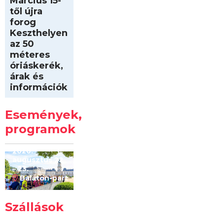
Március 15-
től újra
forog
Keszthelyen
az 50
méteres
óriáskerék,
árak és
információk
Intersport
Keszthelyi
Események,
Kilóméterek
2026
programok
2026.
augusztus 22
– 23.
Balaton-part
Szállások