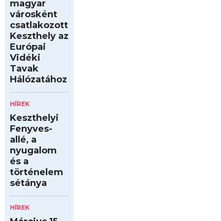
magyar
városként
csatlakozott
Keszthely az
Európai
Vidéki
Tavak
Hálózatához
HÍREK
Keszthelyi
Fenyves-
allé, a
nyugalom
és a
történelem
sétánya
HÍREK