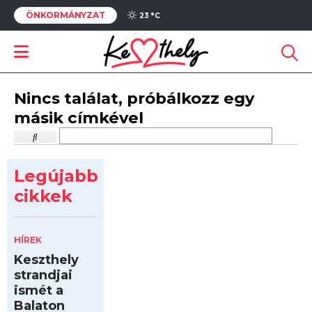
ÖNKORMÁNYZAT
23 °
C
Nincs találat, próbálkozz egy
másik címkével
Legújabb
cikkek
HÍREK
Keszthely
strandjai
ismét a
Balaton