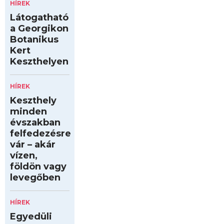
HÍREK
Látogatható
a Georgikon
Botanikus
Kert
Keszthelyen
HÍREK
Keszthely
minden
évszakban
felfedezésre
vár – akár
vízen,
földön vagy
levegőben
HÍREK
Egyedüli