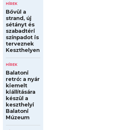
HÍREK
Bővül a
strand, új
sétányt és
szabadtéri
színpadot is
terveznek
Keszthelyen
HÍREK
Balatoni
retró: a nyár
kiemelt
kiállítására
készül a
keszthelyi
Balatoni
Múzeum