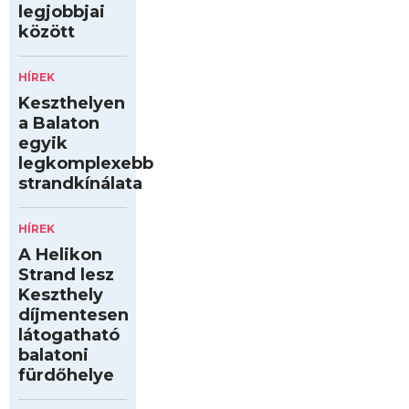
legjobbjai
között
HÍREK
Keszthelyen
a Balaton
egyik
legkomplexebb
strandkínálata
HÍREK
A Helikon
Strand lesz
Keszthely
díjmentesen
látogatható
balatoni
fürdőhelye