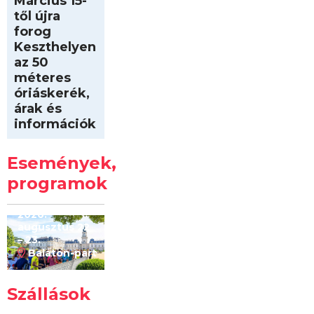
Március 15-
től újra
forog
Keszthelyen
az 50
méteres
óriáskerék,
árak és
információk
Intersport
Keszthelyi
Események,
Kilóméterek
2026
programok
2026.
augusztus 22
– 23.
Balaton-part
Szállások