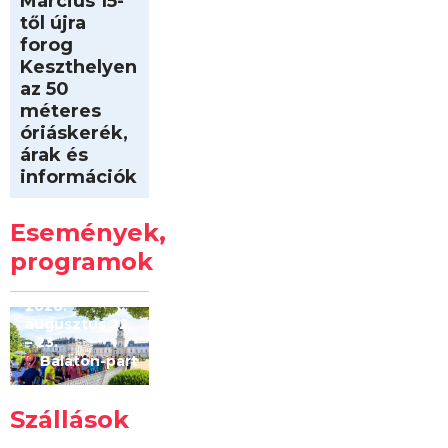
Március 15-
től újra
forog
Keszthelyen
az 50
méteres
óriáskerék,
árak és
információk
Intersport
Keszthelyi
Események,
Kilóméterek
2026
programok
2026.
augusztus 22
– 23.
Balaton-part
Szállások