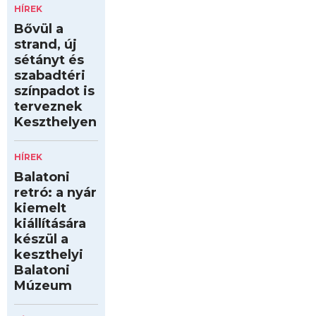
HÍREK
Bővül a
strand, új
sétányt és
szabadtéri
színpadot is
terveznek
Keszthelyen
HÍREK
Balatoni
retró: a nyár
kiemelt
kiállítására
készül a
keszthelyi
Balatoni
Múzeum