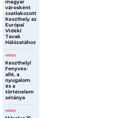
magyar
városként
csatlakozott
Keszthely az
Európai
Vidéki
Tavak
Hálózatához
HÍREK
Keszthelyi
Fenyves-
allé, a
nyugalom
és a
történelem
sétánya
HÍREK