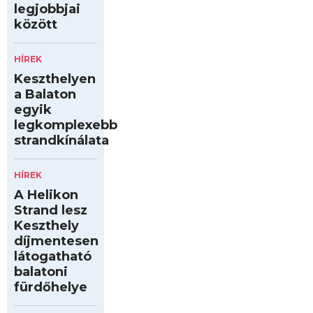
legjobbjai
között
HÍREK
Keszthelyen
a Balaton
egyik
legkomplexebb
strandkínálata
HÍREK
A Helikon
Strand lesz
Keszthely
díjmentesen
látogatható
balatoni
fürdőhelye