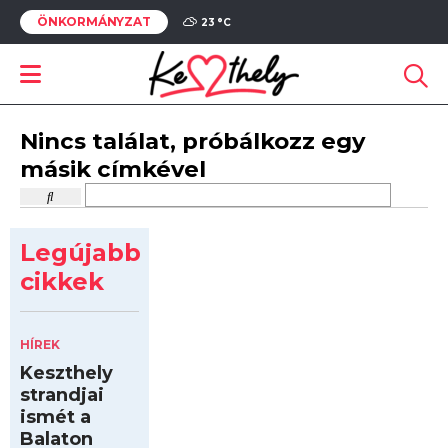
ÖNKORMÁNYZAT
23 °
C
Nincs találat, próbálkozz egy
másik címkével
Legújabb
cikkek
HÍREK
Keszthely
strandjai
ismét a
Balaton