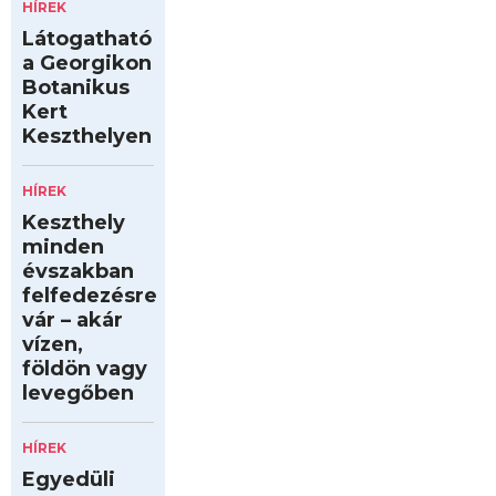
HÍREK
Látogatható
a Georgikon
Botanikus
Kert
Keszthelyen
HÍREK
Keszthely
minden
évszakban
felfedezésre
vár – akár
vízen,
földön vagy
levegőben
HÍREK
Egyedüli