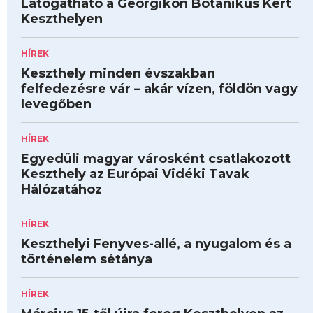
Látogatható a Georgikon Botanikus Kert
Keszthelyen
HÍREK
Keszthely minden évszakban
felfedezésre vár – akár vízen, földön vagy
levegőben
HÍREK
Egyedüli magyar városként csatlakozott
Keszthely az Európai Vidéki Tavak
Hálózatához
HÍREK
Keszthelyi Fenyves-allé, a nyugalom és a
történelem sétánya
HÍREK