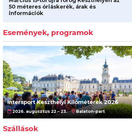
Március 15-től újra forog Keszthelyen az
50 méteres óriáskerék, árak és
információk
Események, programok
Intersport Keszthelyi Kilóméterek 2026
2026. augusztus 22 – 23.
Balaton-part
Szállások