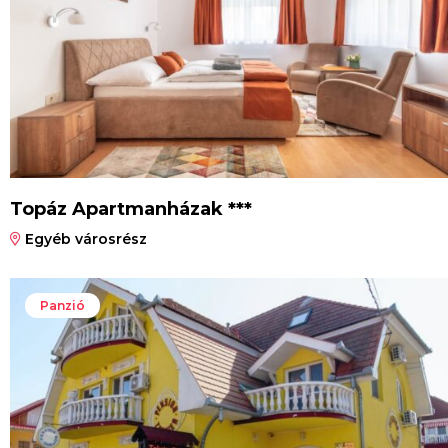
Topáz Apartmanházak ***
Egyéb városrész
Panzió