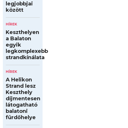
legjobbjai
között
HÍREK
Keszthelyen
a Balaton
egyik
legkomplexebb
strandkínálata
HÍREK
A Helikon
Strand lesz
Keszthely
díjmentesen
látogatható
balatoni
fürdőhelye