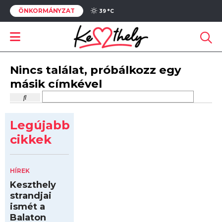
ÖNKORMÁNYZAT
39 °
C
Nincs találat, próbálkozz egy
másik címkével
Legújabb
cikkek
HÍREK
Keszthely
strandjai
ismét a
Balaton