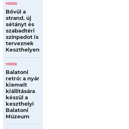
HÍREK
Bővül a
strand, új
sétányt és
szabadtéri
színpadot is
terveznek
Keszthelyen
HÍREK
Balatoni
retró: a nyár
kiemelt
kiállítására
készül a
keszthelyi
Balatoni
Múzeum