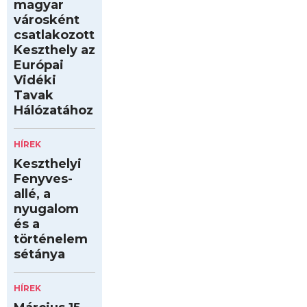
magyar
városként
csatlakozott
Keszthely az
Európai
Vidéki
Tavak
Hálózatához
HÍREK
Keszthelyi
Fenyves-
allé, a
nyugalom
és a
történelem
sétánya
HÍREK