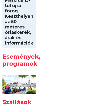
Március 15-
től újra
forog
Keszthelyen
az 50
méteres
óriáskerék,
árak és
információk
Intersport
Keszthelyi
Események,
Kilóméterek
2026
programok
2026.
augusztus 22
– 23.
Balaton-part
Szállások