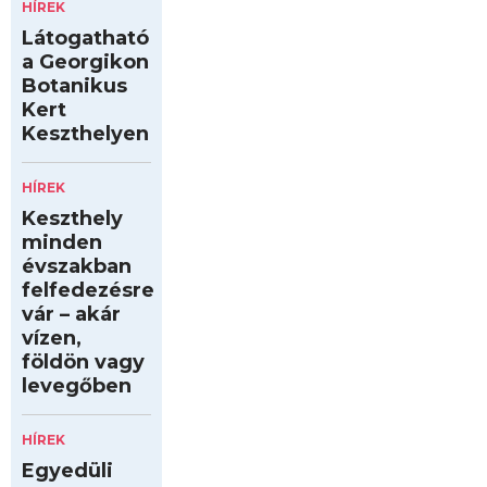
HÍREK
Látogatható
a Georgikon
Botanikus
Kert
Keszthelyen
HÍREK
Keszthely
minden
évszakban
felfedezésre
vár – akár
vízen,
földön vagy
levegőben
HÍREK
Egyedüli