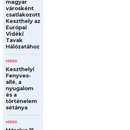
magyar
városként
csatlakozott
Keszthely az
Európai
Vidéki
Tavak
Hálózatához
HÍREK
Keszthelyi
Fenyves-
allé, a
nyugalom
és a
történelem
sétánya
HÍREK