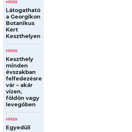
HÍREK
Látogatható
a Georgikon
Botanikus
Kert
Keszthelyen
HÍREK
Keszthely
minden
évszakban
felfedezésre
vár – akár
vízen,
földön vagy
levegőben
HÍREK
Egyedüli