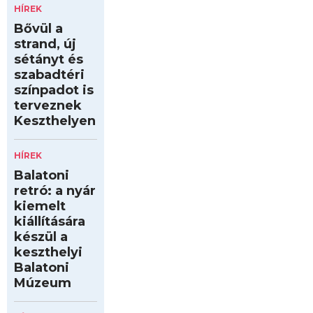
HÍREK
Bővül a
strand, új
sétányt és
szabadtéri
színpadot is
terveznek
Keszthelyen
HÍREK
Balatoni
retró: a nyár
kiemelt
kiállítására
készül a
keszthelyi
Balatoni
Múzeum