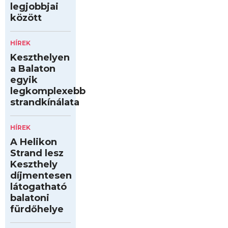
legjobbjai
között
HÍREK
Keszthelyen
a Balaton
egyik
legkomplexebb
strandkínálata
HÍREK
A Helikon
Strand lesz
Keszthely
díjmentesen
látogatható
balatoni
fürdőhelye