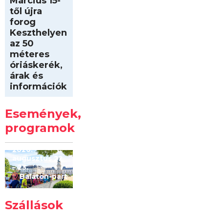
Március 15-
től újra
forog
Keszthelyen
az 50
méteres
óriáskerék,
árak és
információk
Intersport
Keszthelyi
Események,
Kilóméterek
2026
programok
2026.
augusztus 22
– 23.
Balaton-part
Szállások