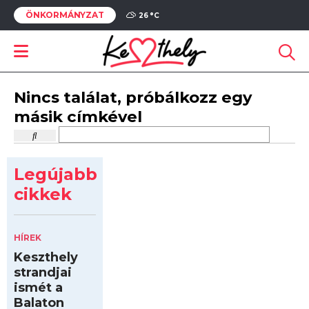
ÖNKORMÁNYZAT
26 °
C
Nincs találat, próbálkozz egy
másik címkével
Legújabb
cikkek
HÍREK
Keszthely
strandjai
ismét a
Balaton