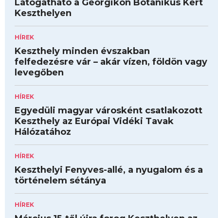
Látogatható a Georgikon Botanikus Kert
Keszthelyen
HÍREK
Keszthely minden évszakban
felfedezésre vár – akár vízen, földön vagy
levegőben
HÍREK
Egyedüli magyar városként csatlakozott
Keszthely az Európai Vidéki Tavak
Hálózatához
HÍREK
Keszthelyi Fenyves-allé, a nyugalom és a
történelem sétánya
HÍREK