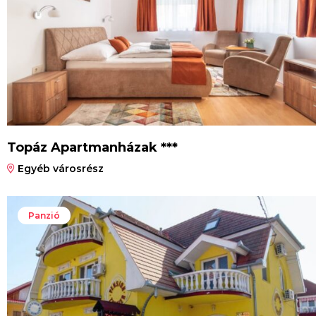
Topáz Apartmanházak ***
Egyéb városrész
Panzió