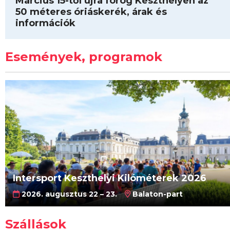
Március 15-től újra forog Keszthelyen az
50 méteres óriáskerék, árak és
információk
Események, programok
Intersport Keszthelyi Kilóméterek 2026
2026. augusztus 22 – 23.
Balaton-part
Szállások