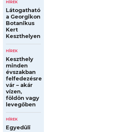
HÍREK
Látogatható
a Georgikon
Botanikus
Kert
Keszthelyen
HÍREK
Keszthely
minden
évszakban
felfedezésre
vár – akár
vízen,
földön vagy
levegőben
HÍREK
Egyedüli