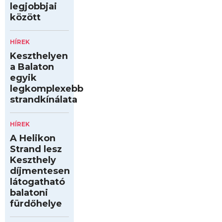
legjobbjai
között
HÍREK
Keszthelyen
a Balaton
egyik
legkomplexebb
strandkínálata
HÍREK
A Helikon
Strand lesz
Keszthely
díjmentesen
látogatható
balatoni
fürdőhelye