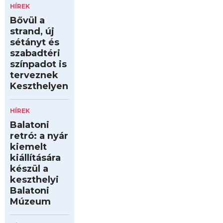
HÍREK
Bővül a
strand, új
sétányt és
szabadtéri
színpadot is
terveznek
Keszthelyen
HÍREK
Balatoni
retró: a nyár
kiemelt
kiállítására
készül a
keszthelyi
Balatoni
Múzeum