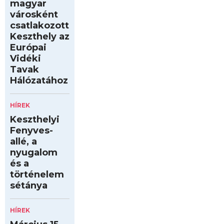
magyar
városként
csatlakozott
Keszthely az
Európai
Vidéki
Tavak
Hálózatához
HÍREK
Keszthelyi
Fenyves-
allé, a
nyugalom
és a
történelem
sétánya
HÍREK