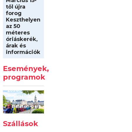
Március 15-
től újra
forog
Keszthelyen
az 50
méteres
óriáskerék,
árak és
információk
Intersport
Keszthelyi
Események,
Kilóméterek
2026
programok
2026.
augusztus 22
– 23.
Balaton-part
Szállások