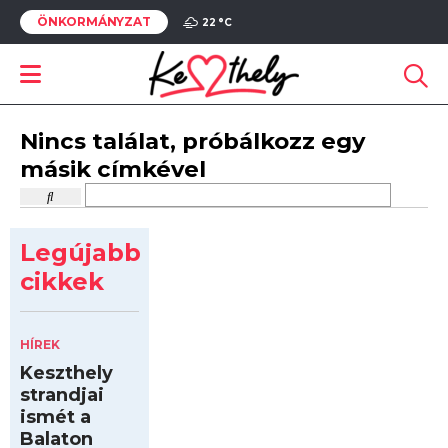
ÖNKORMÁNYZAT
22 °
C
Nincs találat, próbálkozz egy
másik címkével
Legújabb
cikkek
HÍREK
Keszthely
strandjai
ismét a
Balaton