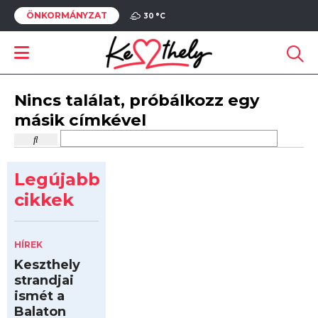
ÖNKORMÁNYZAT
30 °
C
Nincs találat, próbálkozz egy
másik címkével
Legújabb
cikkek
HÍREK
Keszthely
strandjai
ismét a
Balaton