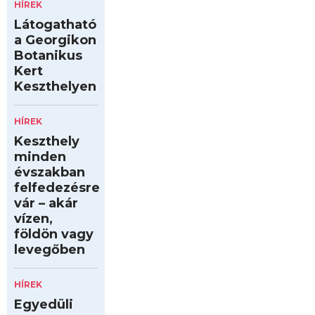
HÍREK
Látogatható
a Georgikon
Botanikus
Kert
Keszthelyen
HÍREK
Keszthely
minden
évszakban
felfedezésre
vár – akár
vízen,
földön vagy
levegőben
HÍREK
Egyedüli