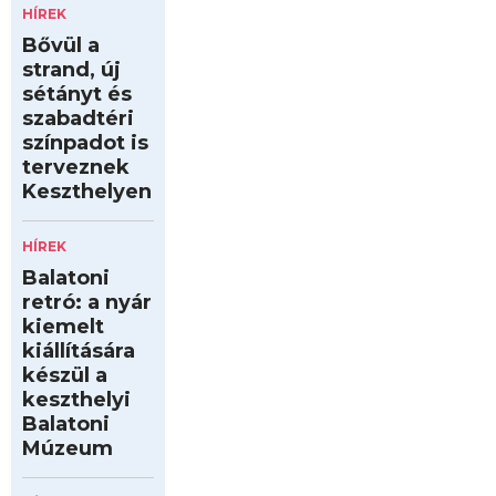
HÍREK
Bővül a
strand, új
sétányt és
szabadtéri
színpadot is
terveznek
Keszthelyen
HÍREK
Balatoni
retró: a nyár
kiemelt
kiállítására
készül a
keszthelyi
Balatoni
Múzeum