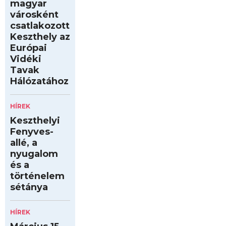
magyar
városként
csatlakozott
Keszthely az
Európai
Vidéki
Tavak
Hálózatához
HÍREK
Keszthelyi
Fenyves-
allé, a
nyugalom
és a
történelem
sétánya
HÍREK