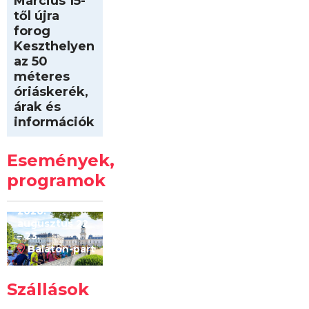
Március 15-
től újra
forog
Keszthelyen
az 50
méteres
óriáskerék,
árak és
információk
Intersport
Keszthelyi
Események,
Kilóméterek
2026
programok
2026.
augusztus 22
– 23.
Balaton-part
Szállások