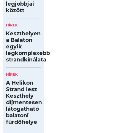
legjobbjai
között
HÍREK
Keszthelyen
a Balaton
egyik
legkomplexebb
strandkínálata
HÍREK
A Helikon
Strand lesz
Keszthely
díjmentesen
látogatható
balatoni
fürdőhelye