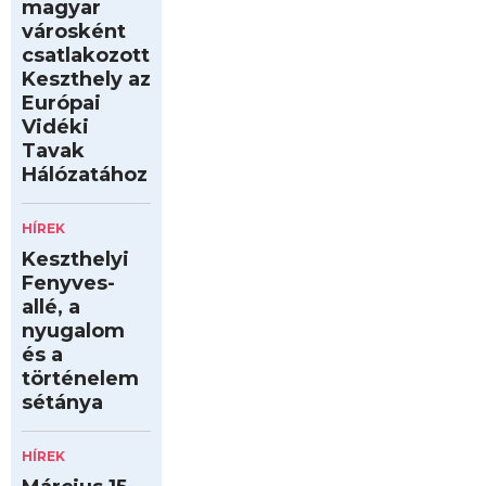
magyar
városként
csatlakozott
Keszthely az
Európai
Vidéki
Tavak
Hálózatához
HÍREK
Keszthelyi
Fenyves-
allé, a
nyugalom
és a
történelem
sétánya
HÍREK