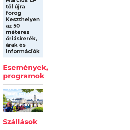
Március 15-
től újra
forog
Keszthelyen
az 50
méteres
óriáskerék,
árak és
információk
Intersport
Keszthelyi
Események,
Kilóméterek
2026
programok
2026.
augusztus 22
– 23.
Balaton-part
Szállások