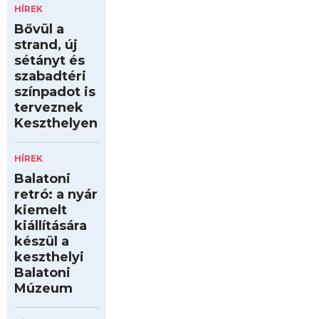
HÍREK
Bővül a
strand, új
sétányt és
szabadtéri
színpadot is
terveznek
Keszthelyen
HÍREK
Balatoni
retró: a nyár
kiemelt
kiállítására
készül a
keszthelyi
Balatoni
Múzeum