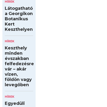
HÍREK
Látogatható
a Georgikon
Botanikus
Kert
Keszthelyen
HÍREK
Keszthely
minden
évszakban
felfedezésre
vár – akár
vízen,
földön vagy
levegőben
HÍREK
Egyedüli