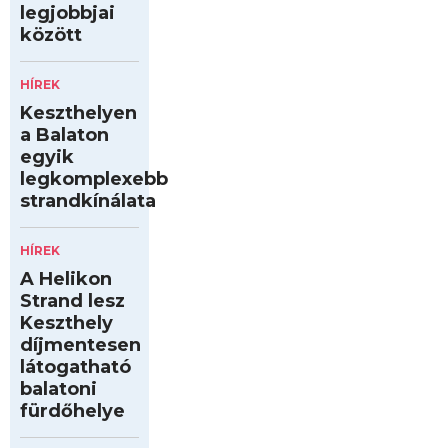
legjobbjai
között
HÍREK
Keszthelyen
a Balaton
egyik
legkomplexebb
strandkínálata
HÍREK
A Helikon
Strand lesz
Keszthely
díjmentesen
látogatható
balatoni
fürdőhelye