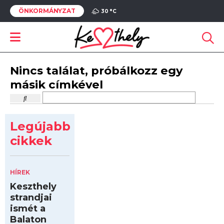
ÖNKORMÁNYZAT
30 °
C
Nincs találat, próbálkozz egy
másik címkével
Legújabb
cikkek
HÍREK
Keszthely
strandjai
ismét a
Balaton