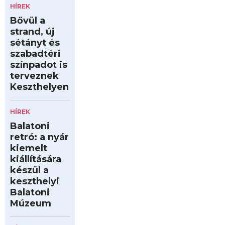
HÍREK
Bővül a
strand, új
sétányt és
szabadtéri
színpadot is
terveznek
Keszthelyen
HÍREK
Balatoni
retró: a nyár
kiemelt
kiállítására
készül a
keszthelyi
Balatoni
Múzeum