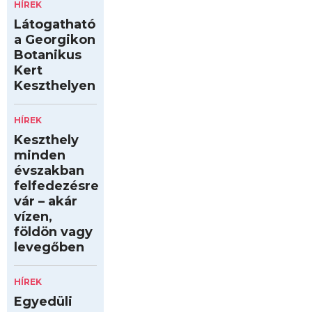
HÍREK
Látogatható
a Georgikon
Botanikus
Kert
Keszthelyen
HÍREK
Keszthely
minden
évszakban
felfedezésre
vár – akár
vízen,
földön vagy
levegőben
HÍREK
Egyedüli