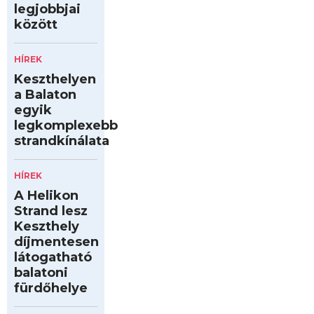
legjobbjai
között
HÍREK
Keszthelyen
a Balaton
egyik
legkomplexebb
strandkínálata
HÍREK
A Helikon
Strand lesz
Keszthely
díjmentesen
látogatható
balatoni
fürdőhelye