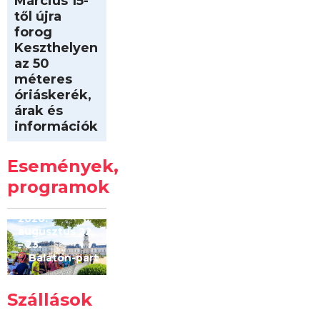
Március 15-
től újra
forog
Keszthelyen
az 50
méteres
óriáskerék,
árak és
információk
Intersport
Keszthelyi
Események,
Kilóméterek
2026
programok
2026.
augusztus 22
– 23.
Balaton-part
Szállások