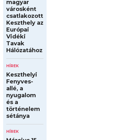
magyar
városként
csatlakozott
Keszthely az
Európai
Vidéki
Tavak
Hálózatához
HÍREK
Keszthelyi
Fenyves-
allé, a
nyugalom
és a
történelem
sétánya
HÍREK