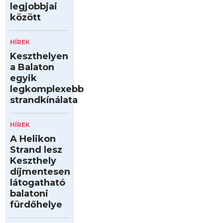
legjobbjai
között
HÍREK
Keszthelyen
a Balaton
egyik
legkomplexebb
strandkínálata
HÍREK
A Helikon
Strand lesz
Keszthely
díjmentesen
látogatható
balatoni
fürdőhelye