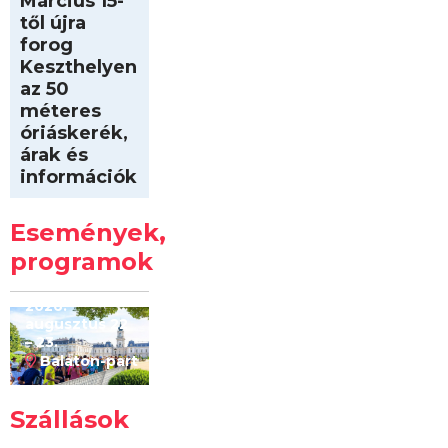
Március 15-
től újra
forog
Keszthelyen
az 50
méteres
óriáskerék,
árak és
információk
Intersport
Keszthelyi
Események,
Kilóméterek
2026
programok
2026.
augusztus 22
– 23.
Balaton-part
Szállások