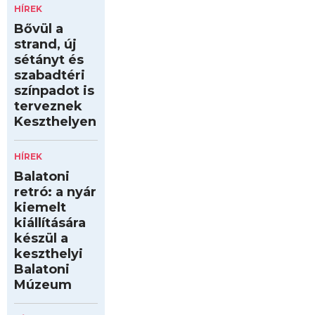
HÍREK
Bővül a
strand, új
sétányt és
szabadtéri
színpadot is
terveznek
Keszthelyen
HÍREK
Balatoni
retró: a nyár
kiemelt
kiállítására
készül a
keszthelyi
Balatoni
Múzeum