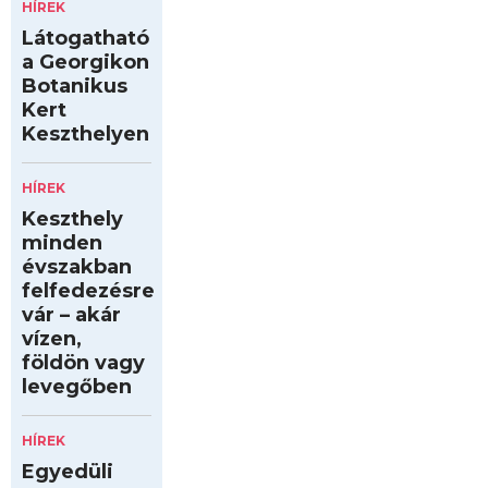
HÍREK
Látogatható
a Georgikon
Botanikus
Kert
Keszthelyen
HÍREK
Keszthely
minden
évszakban
felfedezésre
vár – akár
vízen,
földön vagy
levegőben
HÍREK
Egyedüli