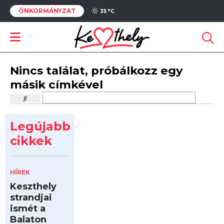
ÖNKORMÁNYZAT
35 °
C
Nincs találat, próbálkozz egy
másik címkével
Legújabb
cikkek
HÍREK
Keszthely
strandjai
ismét a
Balaton