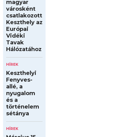
magyar
városként
csatlakozott
Keszthely az
Európai
Vidéki
Tavak
Hálózatához
HÍREK
Keszthelyi
Fenyves-
allé, a
nyugalom
és a
történelem
sétánya
HÍREK