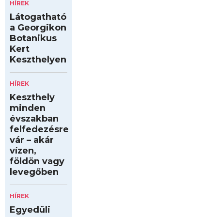
HÍREK
Látogatható
a Georgikon
Botanikus
Kert
Keszthelyen
HÍREK
Keszthely
minden
évszakban
felfedezésre
vár – akár
vízen,
földön vagy
levegőben
HÍREK
Egyedüli