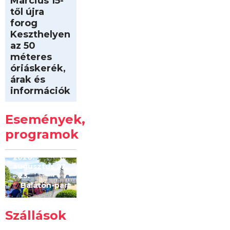
Március 15-
től újra
forog
Keszthelyen
az 50
méteres
óriáskerék,
árak és
információk
Intersport
Keszthelyi
Események,
Kilóméterek
2026
programok
2026.
augusztus 22
– 23.
Balaton-part
Szállások