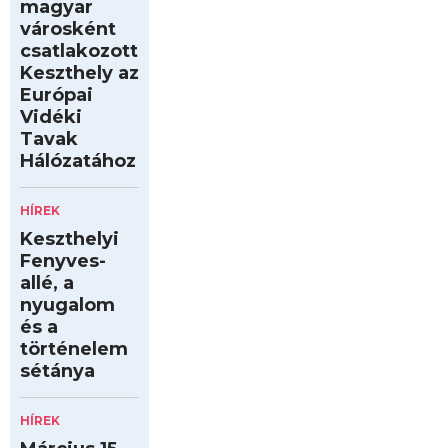
magyar
városként
csatlakozott
Keszthely az
Európai
Vidéki
Tavak
Hálózatához
HÍREK
Keszthelyi
Fenyves-
allé, a
nyugalom
és a
történelem
sétánya
HÍREK