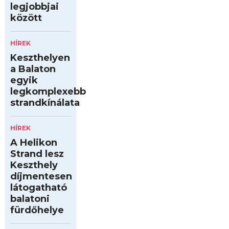
legjobbjai
között
HÍREK
Keszthelyen
a Balaton
egyik
legkomplexebb
strandkínálata
HÍREK
A Helikon
Strand lesz
Keszthely
díjmentesen
látogatható
balatoni
fürdőhelye