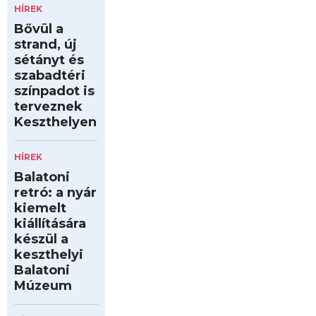
HÍREK
Bővül a
strand, új
sétányt és
szabadtéri
színpadot is
terveznek
Keszthelyen
HÍREK
Balatoni
retró: a nyár
kiemelt
kiállítására
készül a
keszthelyi
Balatoni
Múzeum