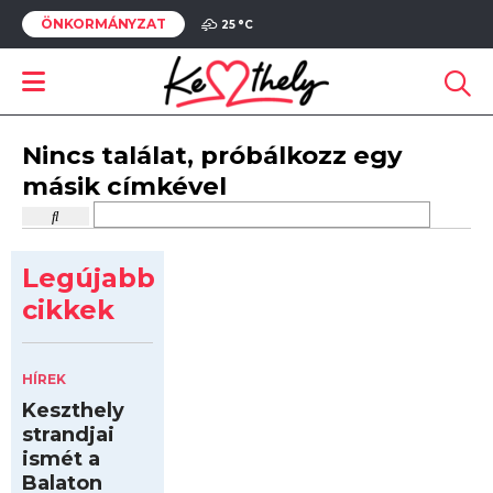
ÖNKORMÁNYZAT
25 °
C
Nincs találat, próbálkozz egy
másik címkével
Legújabb
cikkek
HÍREK
Keszthely
strandjai
ismét a
Balaton