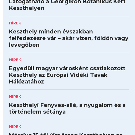
Látogatható a Georgikon Botanikus Kert
Keszthelyen
HÍREK
Keszthely minden évszakban
felfedezésre vár – akár vízen, földön vagy
levegőben
HÍREK
Egyedüli magyar városként csatlakozott
Keszthely az Európai Vidéki Tavak
Hálózatához
HÍREK
Keszthelyi Fenyves-allé, a nyugalom és a
történelem sétánya
HÍREK