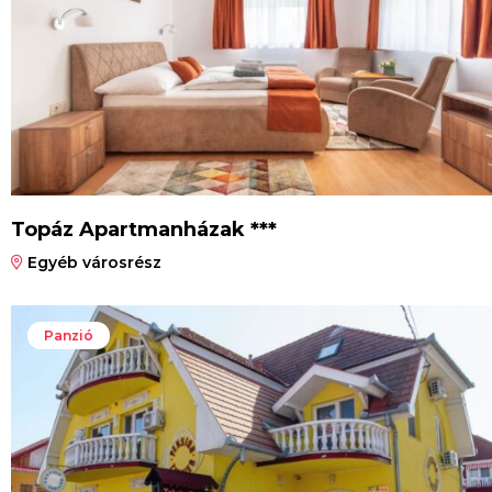
Topáz Apartmanházak ***
Egyéb városrész
Panzió