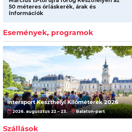
Március 15-től újra forog Keszthelyen az
50 méteres óriáskerék, árak és
információk
Események, programok
Intersport Keszthelyi Kilóméterek 2026
2026. augusztus 22 – 23.
Balaton-part
Szállások