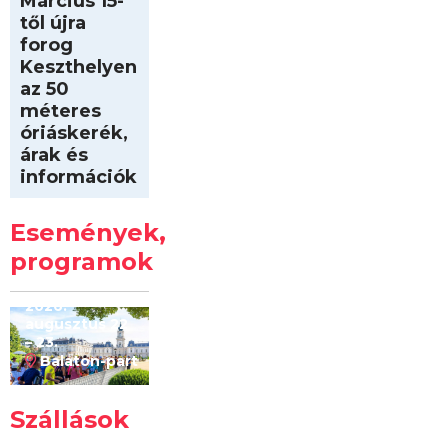
Március 15-
től újra
forog
Keszthelyen
az 50
méteres
óriáskerék,
árak és
információk
Intersport
Keszthelyi
Események,
Kilóméterek
2026
programok
2026.
augusztus 22
– 23.
Balaton-part
Szállások