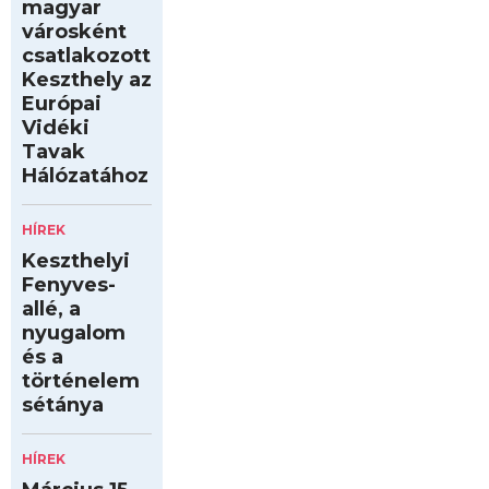
magyar
városként
csatlakozott
Keszthely az
Európai
Vidéki
Tavak
Hálózatához
HÍREK
Keszthelyi
Fenyves-
allé, a
nyugalom
és a
történelem
sétánya
HÍREK