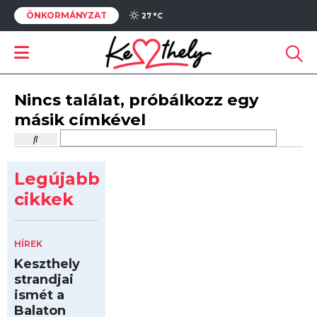
ÖNKORMÁNYZAT
27 °
C
Nincs találat, próbálkozz egy
másik címkével
Legújabb
cikkek
HÍREK
Keszthely
strandjai
ismét a
Balaton