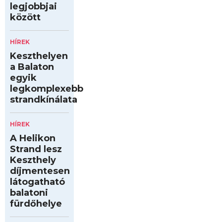
legjobbjai
között
HÍREK
Keszthelyen
a Balaton
egyik
legkomplexebb
strandkínálata
HÍREK
A Helikon
Strand lesz
Keszthely
díjmentesen
látogatható
balatoni
fürdőhelye