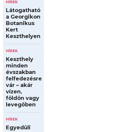
HÍREK
Látogatható
a Georgikon
Botanikus
Kert
Keszthelyen
HÍREK
Keszthely
minden
évszakban
felfedezésre
vár – akár
vízen,
földön vagy
levegőben
HÍREK
Egyedüli