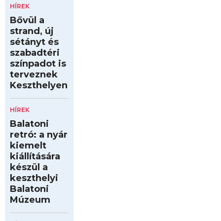
HÍREK
Bővül a
strand, új
sétányt és
szabadtéri
színpadot is
terveznek
Keszthelyen
HÍREK
Balatoni
retró: a nyár
kiemelt
kiállítására
készül a
keszthelyi
Balatoni
Múzeum