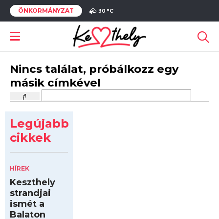
ÖNKORMÁNYZAT
30 °
C
Nincs találat, próbálkozz egy
másik címkével
Legújabb
cikkek
HÍREK
Keszthely
strandjai
ismét a
Balaton