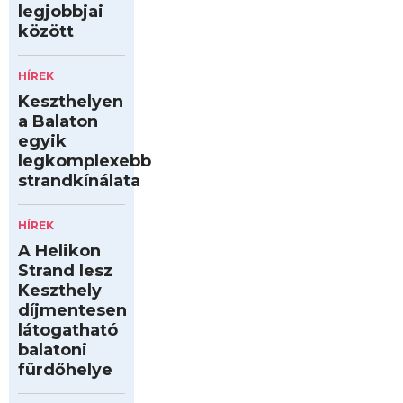
legjobbjai
között
HÍREK
Keszthelyen
a Balaton
egyik
legkomplexebb
strandkínálata
HÍREK
A Helikon
Strand lesz
Keszthely
díjmentesen
látogatható
balatoni
fürdőhelye