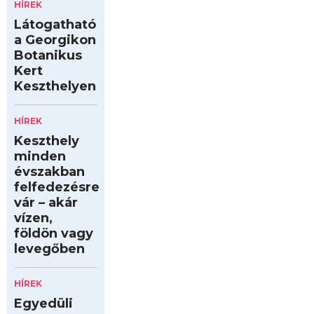
HÍREK
Látogatható
a Georgikon
Botanikus
Kert
Keszthelyen
HÍREK
Keszthely
minden
évszakban
felfedezésre
vár – akár
vízen,
földön vagy
levegőben
HÍREK
Egyedüli