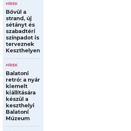
HÍREK
Bővül a
strand, új
sétányt és
szabadtéri
színpadot is
terveznek
Keszthelyen
HÍREK
Balatoni
retró: a nyár
kiemelt
kiállítására
készül a
keszthelyi
Balatoni
Múzeum