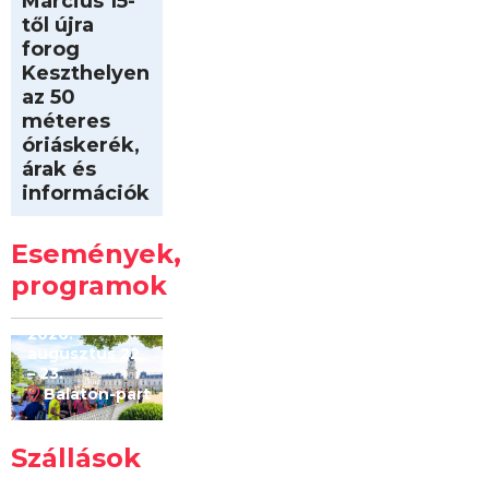
Március 15-
től újra
forog
Keszthelyen
az 50
méteres
óriáskerék,
árak és
információk
Intersport
Keszthelyi
Események,
Kilóméterek
2026
programok
2026.
augusztus 22
– 23.
Balaton-part
Szállások