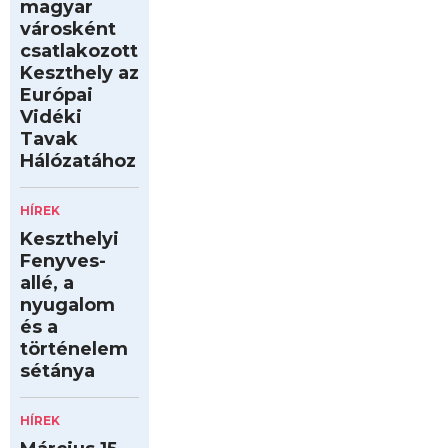
magyar
városként
csatlakozott
Keszthely az
Európai
Vidéki
Tavak
Hálózatához
HÍREK
Keszthelyi
Fenyves-
allé, a
nyugalom
és a
történelem
sétánya
HÍREK