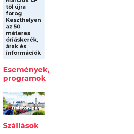
Március 15-
től újra
forog
Keszthelyen
az 50
méteres
óriáskerék,
árak és
információk
Intersport
Keszthelyi
Események,
Kilóméterek
2026
programok
2026.
augusztus 22
– 23.
Balaton-part
Szállások