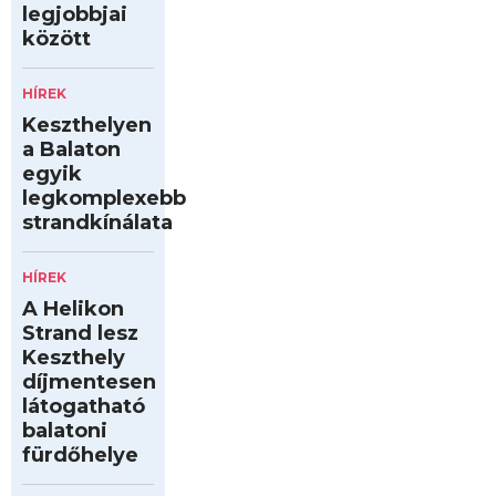
legjobbjai
között
HÍREK
Keszthelyen
a Balaton
egyik
legkomplexebb
strandkínálata
HÍREK
A Helikon
Strand lesz
Keszthely
díjmentesen
látogatható
balatoni
fürdőhelye