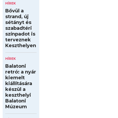
HÍREK
Bővül a
strand, új
sétányt és
szabadtéri
színpadot is
terveznek
Keszthelyen
HÍREK
Balatoni
retró: a nyár
kiemelt
kiállítására
készül a
keszthelyi
Balatoni
Múzeum