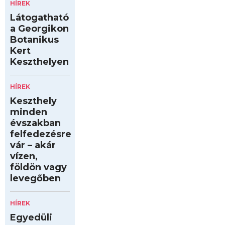
HÍREK
Látogatható
a Georgikon
Botanikus
Kert
Keszthelyen
HÍREK
Keszthely
minden
évszakban
felfedezésre
vár – akár
vízen,
földön vagy
levegőben
HÍREK
Egyedüli