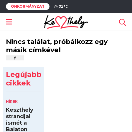
ÖNKORMÁNYZAT
32 °
C
Nincs találat, próbálkozz egy
másik címkével
Legújabb
cikkek
HÍREK
Keszthely
strandjai
ismét a
Balaton