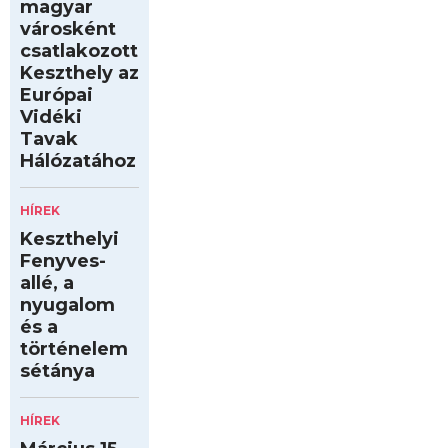
magyar
városként
csatlakozott
Keszthely az
Európai
Vidéki
Tavak
Hálózatához
HÍREK
Keszthelyi
Fenyves-
allé, a
nyugalom
és a
történelem
sétánya
HÍREK