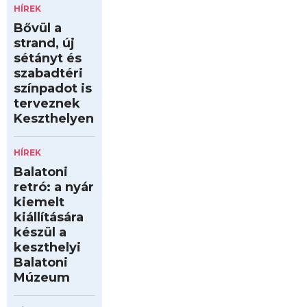
HÍREK
Bővül a
strand, új
sétányt és
szabadtéri
színpadot is
terveznek
Keszthelyen
HÍREK
Balatoni
retró: a nyár
kiemelt
kiállítására
készül a
keszthelyi
Balatoni
Múzeum