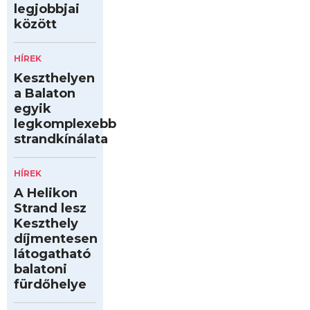
legjobbjai
között
HÍREK
Keszthelyen
a Balaton
egyik
legkomplexebb
strandkínálata
HÍREK
A Helikon
Strand lesz
Keszthely
díjmentesen
látogatható
balatoni
fürdőhelye