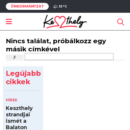
ÖNKORMÁNYZAT
35 °
C
Nincs találat, próbálkozz egy
másik címkével
Legújabb
cikkek
HÍREK
Keszthely
strandjai
ismét a
Balaton