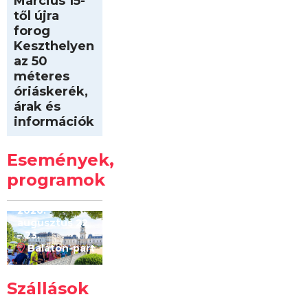
Március 15-
től újra
forog
Keszthelyen
az 50
méteres
óriáskerék,
árak és
információk
Intersport
Keszthelyi
Események,
Kilóméterek
2026
programok
2026.
augusztus 22
– 23.
Balaton-part
Szállások