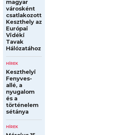
magyar
városként
csatlakozott
Keszthely az
Európai
Vidéki
Tavak
Hálózatához
HÍREK
Keszthelyi
Fenyves-
allé, a
nyugalom
és a
történelem
sétánya
HÍREK