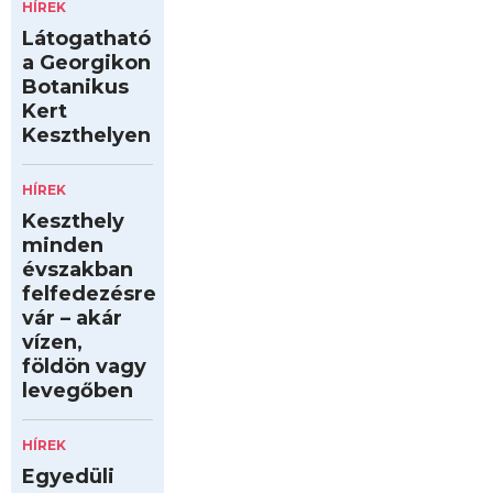
HÍREK
Látogatható
a Georgikon
Botanikus
Kert
Keszthelyen
HÍREK
Keszthely
minden
évszakban
felfedezésre
vár – akár
vízen,
földön vagy
levegőben
HÍREK
Egyedüli