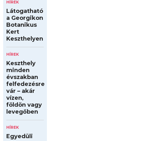
HÍREK
Látogatható
a Georgikon
Botanikus
Kert
Keszthelyen
HÍREK
Keszthely
minden
évszakban
felfedezésre
vár – akár
vízen,
földön vagy
levegőben
HÍREK
Egyedüli