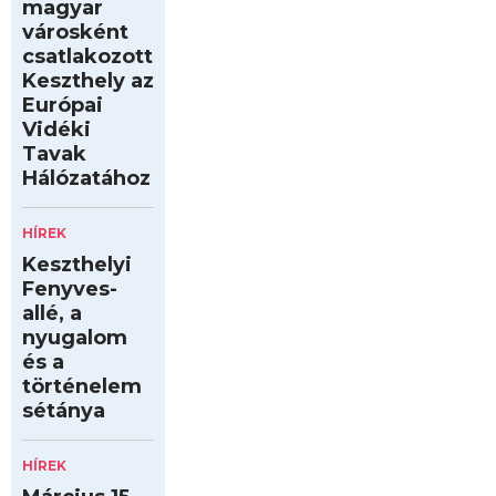
magyar
városként
csatlakozott
Keszthely az
Európai
Vidéki
Tavak
Hálózatához
HÍREK
Keszthelyi
Fenyves-
allé, a
nyugalom
és a
történelem
sétánya
HÍREK