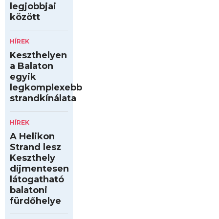
legjobbjai
között
HÍREK
Keszthelyen
a Balaton
egyik
legkomplexebb
strandkínálata
HÍREK
A Helikon
Strand lesz
Keszthely
díjmentesen
látogatható
balatoni
fürdőhelye