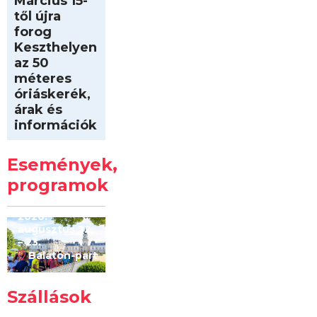
Március 15-
től újra
forog
Keszthelyen
az 50
méteres
óriáskerék,
árak és
információk
Intersport
Keszthelyi
Események,
Kilóméterek
2026
programok
2026.
augusztus 22
– 23.
Balaton-part
Szállások