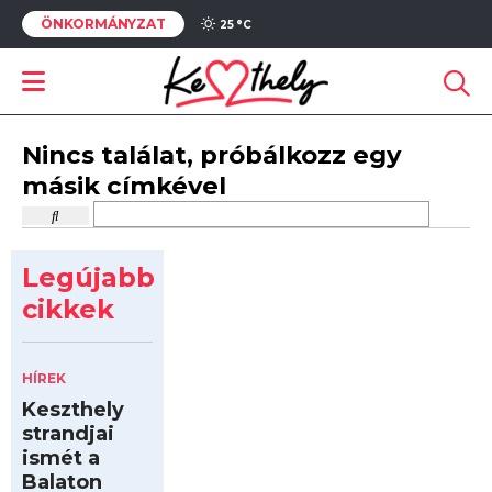
ÖNKORMÁNYZAT
25 °
C
Nincs találat, próbálkozz egy
másik címkével
Legújabb
cikkek
HÍREK
Keszthely
strandjai
ismét a
Balaton