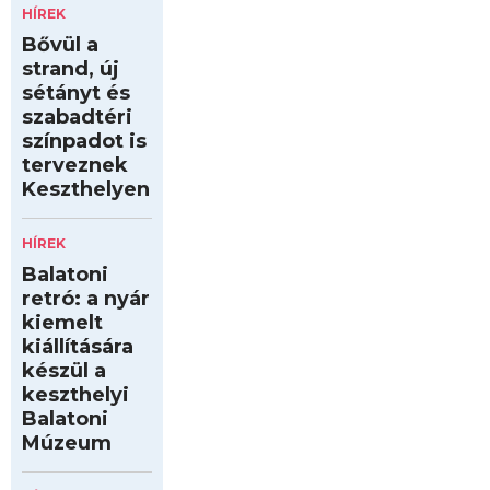
HÍREK
Bővül a
strand, új
sétányt és
szabadtéri
színpadot is
terveznek
Keszthelyen
HÍREK
Balatoni
retró: a nyár
kiemelt
kiállítására
készül a
keszthelyi
Balatoni
Múzeum