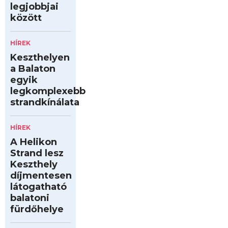
legjobbjai
között
HÍREK
Keszthelyen
a Balaton
egyik
legkomplexebb
strandkínálata
HÍREK
A Helikon
Strand lesz
Keszthely
díjmentesen
látogatható
balatoni
fürdőhelye