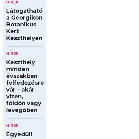
HÍREK
Látogatható
a Georgikon
Botanikus
Kert
Keszthelyen
HÍREK
Keszthely
minden
évszakban
felfedezésre
vár – akár
vízen,
földön vagy
levegőben
HÍREK
Egyedüli