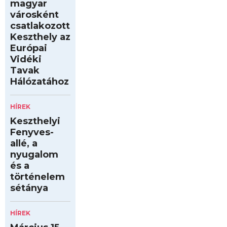
magyar
városként
csatlakozott
Keszthely az
Európai
Vidéki
Tavak
Hálózatához
HÍREK
Keszthelyi
Fenyves-
allé, a
nyugalom
és a
történelem
sétánya
HÍREK