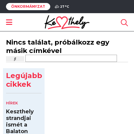
ÖNKORMÁNYZAT
27 °
C
Nincs találat, próbálkozz egy
másik címkével
Legújabb
cikkek
HÍREK
Keszthely
strandjai
ismét a
Balaton