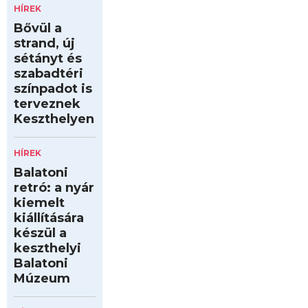
HÍREK
Bővül a
strand, új
sétányt és
szabadtéri
színpadot is
terveznek
Keszthelyen
HÍREK
Balatoni
retró: a nyár
kiemelt
kiállítására
készül a
keszthelyi
Balatoni
Múzeum