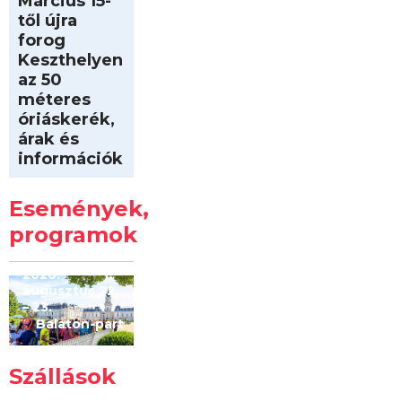
Március 15-
től újra
forog
Keszthelyen
az 50
méteres
óriáskerék,
árak és
információk
Intersport
Keszthelyi
Események,
Kilóméterek
2026
programok
2026.
augusztus 22
– 23.
Balaton-part
Szállások