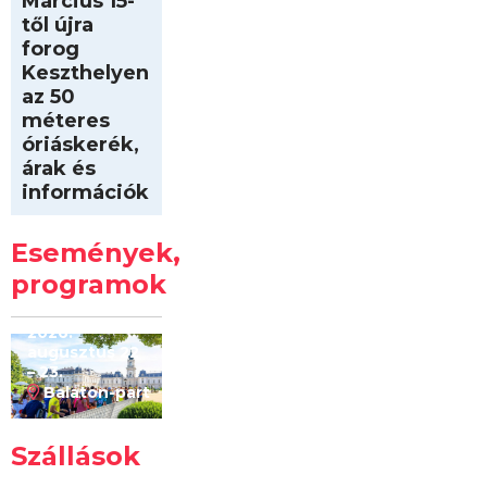
Március 15-
től újra
forog
Keszthelyen
az 50
méteres
óriáskerék,
árak és
információk
Intersport
Keszthelyi
Események,
Kilóméterek
2026
programok
2026.
augusztus 22
– 23.
Balaton-part
Szállások