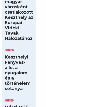
magyar
városként
csatlakozott
Keszthely az
Európai
Vidéki
Tavak
Hálózatához
HÍREK
Keszthelyi
Fenyves-
allé, a
nyugalom
és a
történelem
sétánya
HÍREK