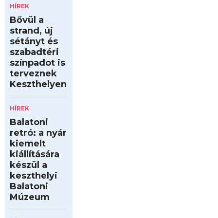
HÍREK
Bővül a
strand, új
sétányt és
szabadtéri
színpadot is
terveznek
Keszthelyen
HÍREK
Balatoni
retró: a nyár
kiemelt
kiállítására
készül a
keszthelyi
Balatoni
Múzeum