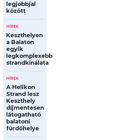
legjobbjai
között
HÍREK
Keszthelyen
a Balaton
egyik
legkomplexebb
strandkínálata
HÍREK
A Helikon
Strand lesz
Keszthely
díjmentesen
látogatható
balatoni
fürdőhelye