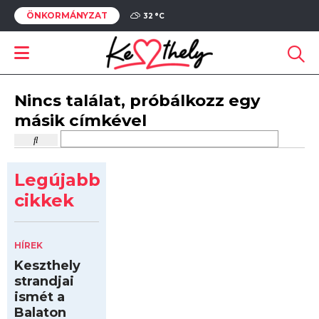
ÖNKORMÁNYZAT
32 °
C
Nincs találat, próbálkozz egy
másik címkével
Legújabb
cikkek
HÍREK
Keszthely
strandjai
ismét a
Balaton