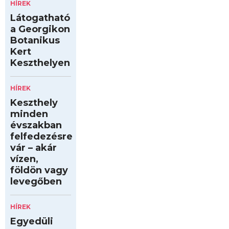
HÍREK
Látogatható
a Georgikon
Botanikus
Kert
Keszthelyen
HÍREK
Keszthely
minden
évszakban
felfedezésre
vár – akár
vízen,
földön vagy
levegőben
HÍREK
Egyedüli